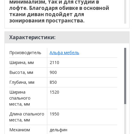
минимализм, так и для студии в
лофте. Благодаря обивке в основной
ткани диван подойдет для
зонирования пространства.
Компактный габарит дивана
подойдет как для небольшой
Характеристики:
гостиной, так и для спальни
подростка. Ника 1 БД легко
трансформируется в комфортное 2х
Производитель
Альфа мебель
спальное место, с анатомичным
Ширина, мм
2110
наполнением для комфортного
ежедневного сна.
Высота, мм
900
Глубина, мм
850
*Дополнительную информацию о том, как купить
Диван Ника 1 БД
уточняйте у нашего менеджера по
Ширина
1520
телефону
+79292022735
.
спального
места, мм
**Цены на официальном сайте
100диванов.com
Длина спального
1950
действительны только для интернет-магазина
и
могут отличаться от цен в розничных магазинах-
места, мм
салонах сети!
Механизм
дельфин