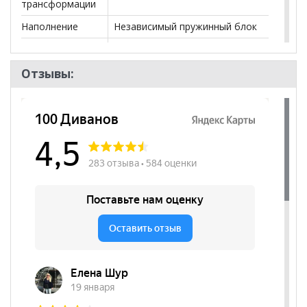
трансформации
Наполнение
Независимый пружинный блок
Посадочных
3
мест
Отзывы:
Наличие короба
нет
Форма
Прямой
Высота
490
посадочного
места, мм
Бренд
Альфа мебель
Стиль
Современный
Комната
Гостиная, Спальня, Детская