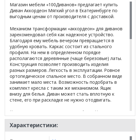
Магазин мебели «100Диванов» предлагает купить
Диван Аккордеон Мягкий угол в Екатеринбурге по
выгодным ценам от производителя с доставкой.
Механизм трансформации «аккордеон» для диванов
зарекомендовал себя как надежное устройство.
Благодаря ему мебель вечером превращается в
удобную кровать. Каркас состоит из стального
профиля. На нем в определенном порядке
располагаются деревянные (чаще березовые) латы.
Конструкция позволяет производить изделия
разных размеров. Легкость в эксплуатации. Ровное
ортопедическое спальное место. В собранном виде
занимает мало места. Возможность подобрать в
комплект кресла с таким же механизмом. Ящик
внизу для белья. Диван может стать вплотную к
стене, его при раскладке не нужно отодвигать.
Каркас состоит из стального профиля. На нем в
определенном порядке располагаются деревянные
(чаще березовые) латы14
Характеристики:
Конструкция позволяет производить изделия