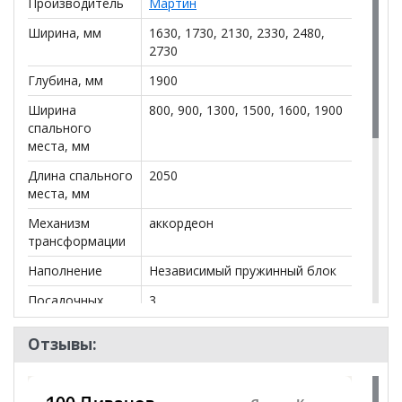
Производитель
Мартин
разных размеров.
Легкость в эксплуатации.
Ширина, мм
1630, 1730, 2130, 2330, 2480,
Ровное ортопедическое спальное место.
2730
В собранном виде занимает мало места.
Глубина, мм
1900
Возможность подобрать в комплект кресла с
таким же механизмом.
Ширина
800, 900, 1300, 1500, 1600, 1900
Ящик внизу для белья.
спального
Диван может стать вплотную к стене, его при
места, мм
раскладке не нужно отодвигать.
Длина спального
2050
Доступные размеры спального места:
места, мм
Механизм
аккордеон
800х2050
трансформации
900х2050
1300х2050
Наполнение
Независимый пружинный блок
1500х2050
1650х2050
Посадочных
3
1900х2050
мест
Отзывы:
Каркас
Металлокаркас
*Дополнительную информацию о том, как купить
Наличие короба
да
Диван Аккордеон Мягкий угол
уточняйте у нашего
менеджера по телефону
+79292022735
.