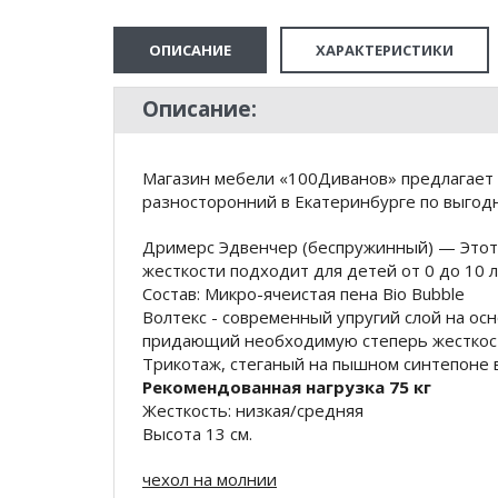
ОПИСАНИЕ
ХАРАКТЕРИСТИКИ
Описание:
Магазин мебели «100Диванов» предлагает к
разносторонний в Екатеринбурге по выгод
Дримерс Эдвенчер (беспружинный) — Этот
жесткости подходит для детей от 0 до 10 л
Состав: Микро-ячеистая пена Bio Bubble
Волтекс - современный упругий слой на ос
придающий необходимую степерь жесткос
Трикотаж, стеганый на пышном синтепоне 
Рекомендованная нагрузка 75 кг
Жесткость: низкая/средняя
Высота 13 см.
чехол на молнии