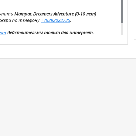
купить
Матрас Dreamers Adventure (0-10 лет)
джера по телефону
+79292022735
.
com
действительны только для интернет-
ичных магазинах-салонах сети!