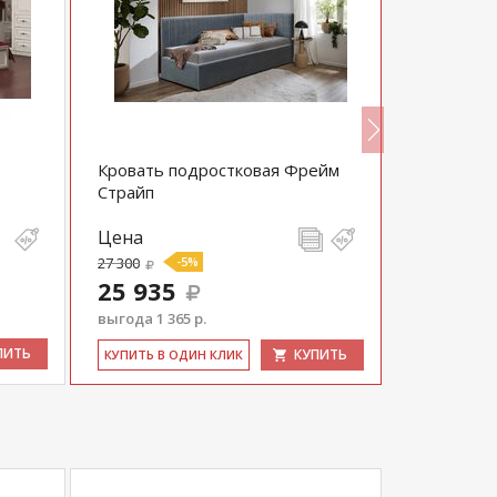
Кровать подростковая Фрейм
Кровать 
Страйп
механизм
Цена
Цена
27 300
-5%
29 300
25 935
выгода 1 365 р.
ПИТЬ
КУПИТЬ
КУ­ПИТЬ В 
КУ­ПИТЬ В ОДИН КЛИК