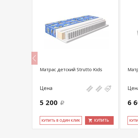
bo
Матрас детский Strutto Kids
Матр
Цена
Цен
5 200
6 
КУПИТЬ
КУПИТЬ
КУ­ПИТЬ В ОДИН КЛИК
КУ­П