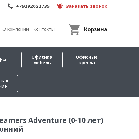
e
+79292022735
Заказать звонок
О компании
Контакты
Корзина
Офисная
Офисные
фы
мебель
кресла
ль в
чии
eamers Adventure (0-10 лет)
ронний