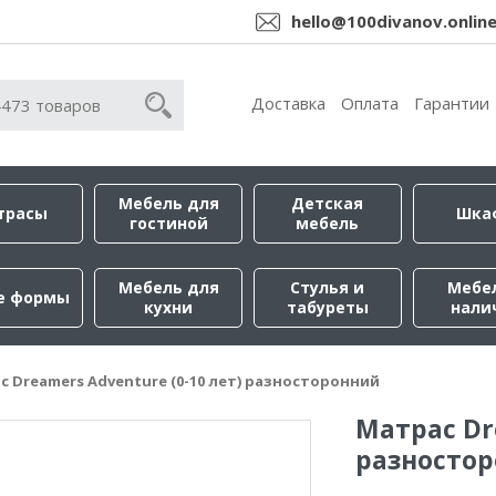
hello@100divanov.onlin
Доставка
Оплата
Гарантии
Мебель для
Детская
трасы
Шка
гостиной
мебель
Мебель для
Стулья и
Мебе
е формы
кухни
табуреты
нали
с Dreamers Adventure (0-10 лет) разносторонний
Матрас Dr
разносто