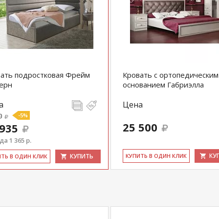
ать подростковая Фрейм
Кровать с ортопедическим
ерн
основанием Габриэлла
а
Цена
0
-5%
25 500
 935
а 1 365 р.
КУ
КУПИТЬ
КУ­ПИТЬ В ОДИН КЛИК
ИТЬ В ОДИН КЛИК