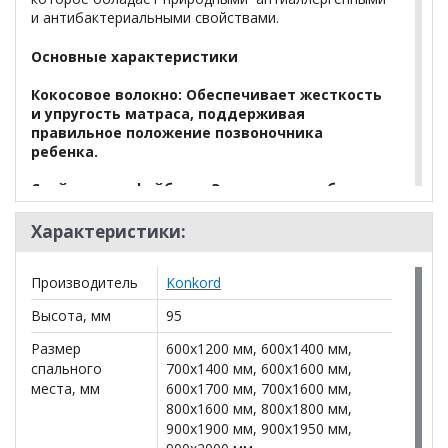
и антибактериальными свойствами.
Основные характеристики
Кокосовое волокно:
Обеспечивает жесткость
и упругость матраса, поддерживая
правильное положение позвоночника
ребенка.
Слой струттофайбера.
Эти слои способствуют
отличной циркуляции воздуха внутри
матраса, предотвращая накопление влаги и
Характеристики:
обеспечивая комфортный микроклимат для
сна.
Производитель
Konkord
Подходит для детей любого
Высота, мм
95
возраста.
Универсальный дизайн делает его
идеальным выбором для новорожденных и
Размер
600x1200 мм, 600x1400 мм,
детей старшего возраста.
спального
700x1400 мм, 600x1600 мм,
места, мм
600x1700 мм, 700x1600 мм,
Чехол
из бязи на хлопковом ватине легко
800x1600 мм, 800x1800 мм,
снимается и стирается, что обеспечивает
900x1900 мм, 900x1950 мм,
простоту ухода и гигиеничность.