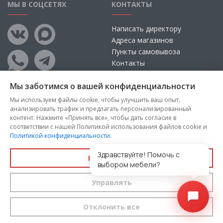
МЫ В СОЦСЕТЯХ
КОНТАКТЫ
Написать директору
Адреса магазинов
Пункты самовывоза
Контакты
Мы заботимся о вашей конфиденциальности
Мы используем файлы cookie, чтобы улучшить ваш опыт,
анализировать трафик и предлагать персонализированный
контент. Нажмите «Принять все», чтобы дать согласие в
соответствии с нашей Политикой использования файлов cookie и
Политикой конфиденциальности
.
Copyright © 2026, ООО «100 Диванов» — Все права защищены
Администрация Сайта не несет ответственности за
Здравствуйте! Помочь с
Принять все
размещаемые Пользователями материалы, их содержание,
выбором мебели?
качество.
Управлять
Вы принимаете условия
политики конфиденциальности
и
пользовательского соглашения
каждый раз, когда оставляете
свои данные в любой форме обратной связи на сайте
100диванов.com
Отклонить все