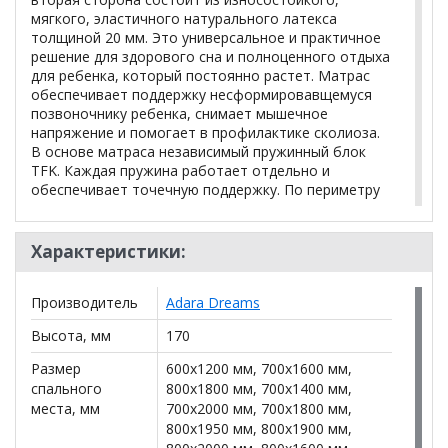
мягкого, эластичного натурального латекса
толщиной 20 мм. Это универсальное и практичное
решение для здорового сна и полноценного отдыха
для ребенка, который постоянно растет. Матрас
обеспечивает поддержку несформировавщемуся
позвоночнику ребенка, снимает мышечное
напряжение и помогает в профилактике сколиоза.
В основе матраса независимый пружинный блок
TFK. Каждая пружина работает отдельно и
обеспечивает точечную поддержку. По периметру
матрас изготовлен из прочного пенополиуретана
выдерживает высокие нагрузки на край матраса,
позволяет задействовать всю его площадь для сна
Характеристики:
и игр.
Производитель
Adara Dreams
Рекомендации:
Высота, мм
170
На стандартный вес
Для подростков
Размер
600x1200 мм, 700x1600 мм,
Для спортсменов
спального
800x1800 мм, 700x1400 мм,
места, мм
700x2000 мм, 700x1800 мм,
Детский
800x1950 мм, 800x1900 мм,