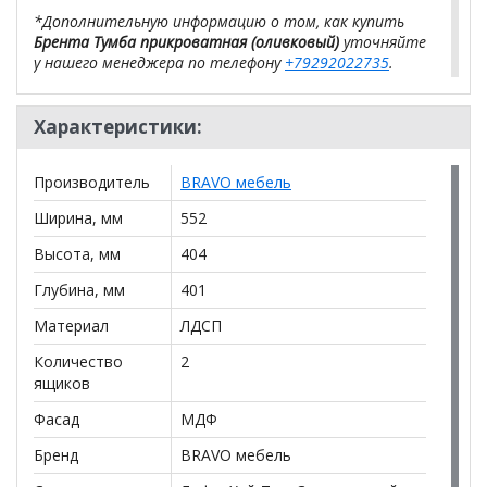
*Дополнительную информацию о том, как купить
Брента Тумба прикроватная (оливковый)
уточняйте
у нашего менеджера по телефону
+79292022735
.
**Цены на официальном сайте
100диванов.com
Характеристики:
действительны только для интернет-магазина
и
могут отличаться от цен в розничных магазинах-
салонах сети!
Производитель
BRAVO мебель
Ширина, мм
552
Высота, мм
404
Глубина, мм
401
Материал
ЛДСП
Количество
2
ящиков
Фасад
МДФ
Бренд
BRAVO мебель