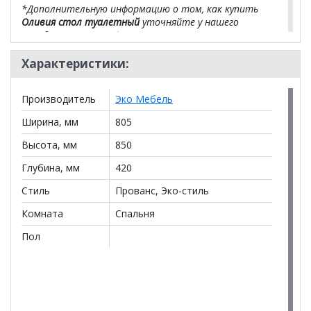
*Дополнительную информацию о том, как купить
Оливия стол туалетный
уточняйте у нашего
менеджера по телефону
+79292022735
.
**Цены на официальном сайте
Характеристики:
100диванов.com
действительны только для интернет-магазина
и
могут отличаться от цен в розничных магазинах-
Производитель
Эко Мебель
салонах сети!
Ширина, мм
805
Высота, мм
850
Глубина, мм
420
Стиль
Прованс, Эко-стиль
Комната
Спальня
Пол