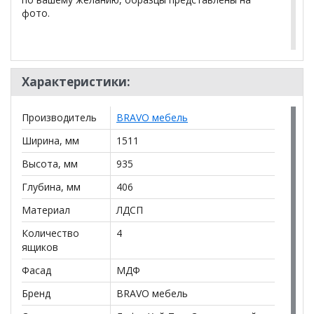
фото.
Характеристики:
*Дополнительную информацию о том, как купить
Брента Комод 4 ящика 2 двери (оливковый)
уточняйте у нашего менеджера по телефону
Производитель
BRAVO мебель
+79292022735
.
Ширина, мм
1511
**Цены на официальном сайте
100диванов.com
действительны только для интернет-магазина
и
Высота, мм
935
могут отличаться от цен в розничных магазинах-
Глубина, мм
406
салонах сети!
Материал
ЛДСП
Количество
4
ящиков
Фасад
МДФ
Бренд
BRAVO мебель