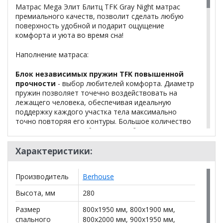
Матрас Mega Элит Блитц TFK Gray Night матрас
премиального качеств, позволит сделать любую
поверхность удобной и подарит ощущение
комфорта и уюта во время сна!
Наполнение матраса:
Блок независимых пружин TFK повышенной
прочности
- выбор любителей комфорта. Диаметр
пружин позволяет точечно воздействовать на
лежащего человека, обеспечивая идеальную
поддержку каждого участка тела максимально
точно повторяя его контуры. Большое количество
пружин не нарушает баланса на обеих сторонах
кровати, подходит парам с разницей в весе.
Характеристики:
Износоустойчивый термовойлок Strong -
существенно продлевает срок эксплуатации
Производитель
Berhouse
матраса, благодаря прослойке из термовойлока вы
не почувствуете со временем как пружина впилась
Высота, мм
280
вам в спину или бок.
Размер
800x1950 мм, 800x1900 мм,
Искусственный латекс 30 мм
- окружает ваше
спального
800x2000 мм, 900x1950 мм,