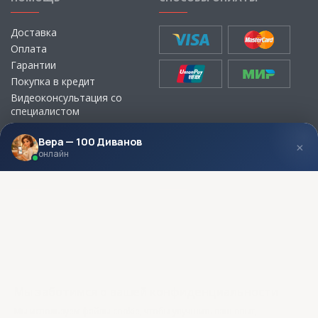
Доставка
Оплата
Гарантии
Покупка в кредит
Видеоконсультация со
специалистом
Выбор ткани для мебели без
визита в магазин
Вера — 100 Диванов
×
онлайн
МЫ В СОЦСЕТЯХ
КОНТАКТЫ
Написать директору
Адреса магазинов
Пункты самовывоза
Контакты
Мы заботимся о вашей конфиденциальности
Мы используем файлы cookie, чтобы улучшить ваш опыт,