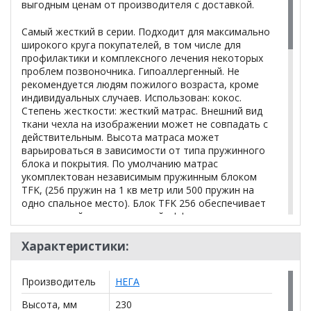
выгодным ценам от производителя с доставкой.
Самый жесткий в серии. Подходит для максимально
широкого круга покупателей, в том числе для
профилактики и комплексного лечения некоторых
проблем позвоночника. Гипоаллергенный. Не
рекомендуется людям пожилого возраста, кроме
индивидуальных случаев. Использован: кокос.
Степень жесткости: жесткий матрас. Внешний вид
ткани чехла на изображении может не совпадать с
действительным. Высота матраса может
варьироваться в зависимости от типа пружинного
блока и покрытия. По умолчанию матрас
укомплектован независимым пружинным блоком
TFK, (256 пружин на 1 кв метр или 500 пружин на
одно спальное место). Блок TFK 256 обеспечивает
стандартный ортопедический эффект: матрас в
целом повторяет контуры лежащего на нем
человека, позвоночник остается ровным, что
Характеристики:
способствует восстановлению его естественных
физиологических изгибов. По желанию заказчика
Производитель
НЕГА
матрас может быть укомплектован пружинным
блоком Мультипакет: 500 пружин на 1 квадратный
Высота, мм
230
метр (или 1000 пружин на одно спальное место).