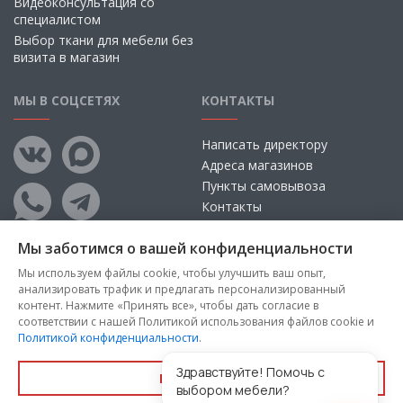
Видеоконсультация со
специалистом
Выбор ткани для мебели без
визита в магазин
МЫ В СОЦСЕТЯХ
КОНТАКТЫ
Написать директору
Адреса магазинов
Пункты самовывоза
Контакты
Мы заботимся о вашей конфиденциальности
Мы используем файлы cookie, чтобы улучшить ваш опыт,
анализировать трафик и предлагать персонализированный
контент. Нажмите «Принять все», чтобы дать согласие в
соответствии с нашей Политикой использования файлов cookie и
Политикой конфиденциальности
.
Copyright © 2026, ООО «100 Диванов» — Все права защищены
Администрация Сайта не несет ответственности за
Здравствуйте! Помочь с
Принять все
размещаемые Пользователями материалы, их содержание,
выбором мебели?
качество.