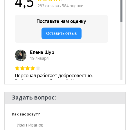
Матрас HONEY Land (Лэнд)
уточняйте у нашего
менеджера по телефону
+79292022735
.
**Цены на официальном сайте
100диванов.com
действительны только для интернет-магазина
и
могут отличаться от цен в розничных магазинах-
салонах сети!
Задать вопрос:
Как вас зовут?