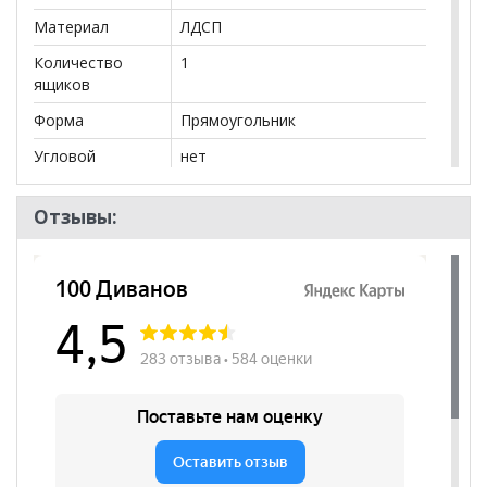
Материал
ЛДСП
Количество
1
ящиков
Форма
Прямоугольник
Угловой
нет
Тумба
да
Отзывы:
Ящики
да
Фасад
МДФ
Количество
1
дверей
Бренд
Марибель
Стиль
Классический, Прованс
Комната
Прихожая
Пол