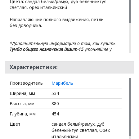
Цвета: сандал белый/рамух, дуб беленый/туя
светлая, орех итальянский
Направляющие полного выдвижения, петли
без доводчика.
*Дополнительную информацию о том, как купить
Тумба общего назначения Визит-15
уточняйте у
нашего менеджера по телефону
+79292022735
.
Характеристики:
**Цены на официальном сайте
100диванов.com
действительны только для интернет-магазина
и
могут отличаться от цен в розничных магазинах-
Производитель
Марибель
салонах сети!
Ширина, мм
534
Высота, мм
880
Глубина, мм
454
Цвет
сандал белый/рамух, дуб
беленый/туя светлая, Орех
итальянский