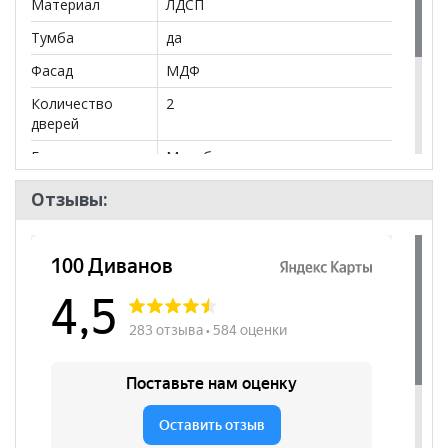
Материал
ЛДСП
Тумба
да
Фасад
МДФ
Количество
2
дверей
Бренд
Марибель
Стиль
Классический, Прованс
Отзывы:
Комната
Прихожая
Пол