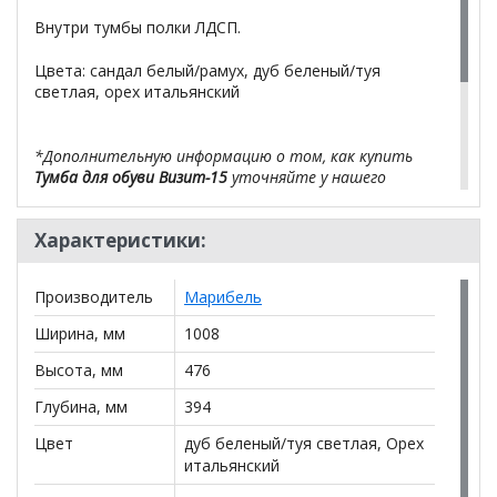
Внутри тумбы полки ЛДСП.
Цвета: сандал белый/рамух, дуб беленый/туя
светлая, орех итальянский
*Дополнительную информацию о том, как купить
Тумба для обуви Визит-15
уточняйте у нашего
менеджера по телефону
+79292022735
.
Характеристики:
**Цены на официальном сайте
100диванов.com
действительны только для интернет-магазина
и
могут отличаться от цен в розничных магазинах-
Производитель
Марибель
салонах сети!
Ширина, мм
1008
Высота, мм
476
Глубина, мм
394
Цвет
дуб беленый/туя светлая, Орех
итальянский