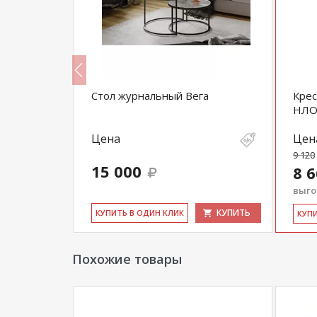
а)
Стол журнальный Вега
Крес
НЛ
Цена
Цен
9 120
15 000
8 
выгод
КУПИТЬ
КУПИТЬ
КУ­ПИТЬ В ОДИН КЛИК
КУ­П
Похожие товары