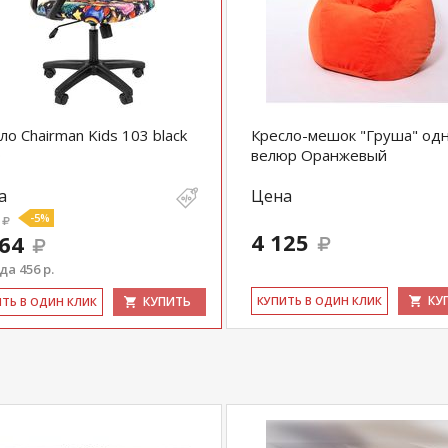
ло Chairman Kids 103 black
Кресло-мешок "Груша" од
О
велюр Оранжевый
а
Цена
-5%
4 125
664
а 456 р.
КУ
КУПИТЬ
КУ­ПИТЬ В ОДИН КЛИК
ИТЬ В ОДИН КЛИК