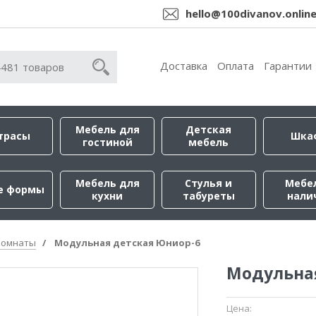
hello@100divanov.onlin
Доставка
Оплата
Гарантии
Мебель для
Детская
трасы
Шка
гостиной
мебель
Мебель для
Стулья и
Мебе
е формы
кухни
табуреты
нали
комнаты
Модульная детская Юниор-6
Модульна
Цена: