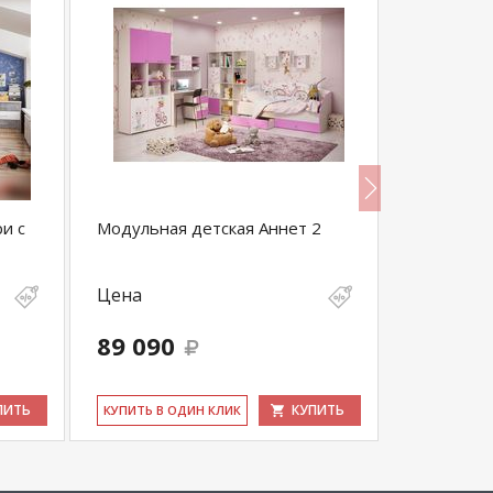
и с
Модульная детская Аннет 2
Модульна
(комплект 
Цена
Цена
89 090
24 890
ПИТЬ
КУПИТЬ
КУ­ПИТЬ В ОДИН КЛИК
КУ­ПИТЬ В 