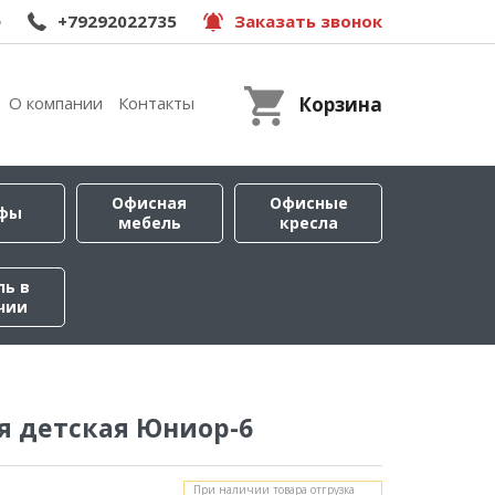
e
+79292022735
Заказать звонок
О компании
Контакты
Корзина
Офисная
Офисные
фы
мебель
кресла
ль в
чии
я детская Юниор-6
При наличии товара отгрузка