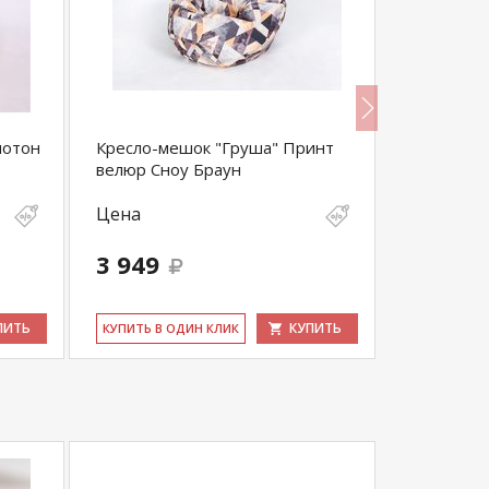
нотон
Кресло-мешок "Груша" Принт
Кровать-т
велюр Сноу Браун
лаванда-б
Цена
Цена
3 949
Нет в н
КУ­ПИТЬ В 
ПИТЬ
КУПИТЬ
КУ­ПИТЬ В ОДИН КЛИК