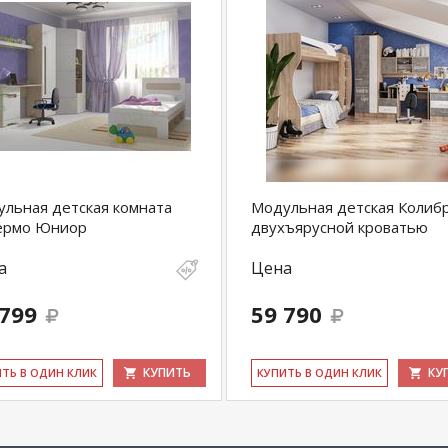
льная детская комната
Модульная детская Колибр
ермо Юниор
двухъярусной кроватью
а
Цена
 799
59 790
КУПИТЬ
КУ
ИТЬ В ОДИН КЛИК
КУ­ПИТЬ В ОДИН КЛИК