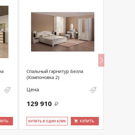
на
Спальный гарнитур Белла
Спальный 
(Компоновка 2)
Цена
Цена
129 910
68 650
ПИТЬ
КУПИТЬ
КУ­ПИТЬ В ОДИН КЛИК
КУ­ПИТЬ В 