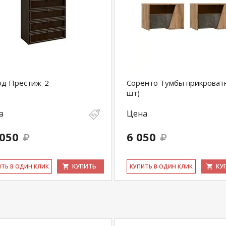
од Престиж-2
Соренто Тумбы прикроват
шт)
а
Цена
 050
6 050
КУПИТЬ
КУ
ИТЬ В ОДИН КЛИК
КУ­ПИТЬ В ОДИН КЛИК