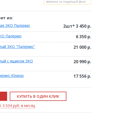
возможна на следующий день!
ит из:
ная ЭКО Палермо
2шт*
3 450 р.
ЭКО Палермо
6 350 р.
тый ЭКО "Палермо"
21 000 р.
тый с ящиком ЭКО
20 990 р.
лермо-Юниор
17 556 р.
КУПИТЬ В ОДИН КЛИК
 3 034 руб. в месяц