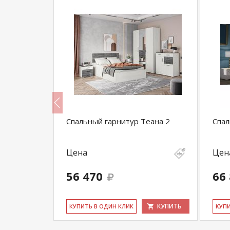
Оливия
Спальный гарнитур Теана 2
Спал
Цена
Цен
56 470
66
КУПИТЬ
КУПИТЬ
КУ­ПИТЬ В ОДИН КЛИК
КУ­П