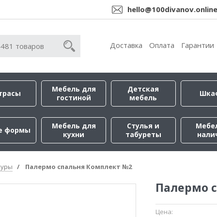
hello@100divanov.onlin
Доставка
Оплата
Гарантии
Мебель для
Детская
трасы
Шка
гостиной
мебель
Мебель для
Стулья и
Мебе
е формы
кухни
табуреты
нали
туры
Палермо спальня Комплект №2
Палермо 
Цена: