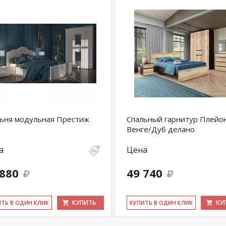
ьня модульная Престиж
Спальный гарнитур Плейо
Венге/Дуб делано
а
Цена
 880
49 740
КУПИТЬ
КУ
ИТЬ В ОДИН КЛИК
КУ­ПИТЬ В ОДИН КЛИК