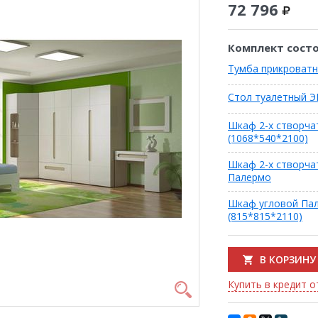
72 796
Комплект состо
Тумба прикроват
Стол туалетный 
Шкаф 2-х створча
(1068*540*2100)
Шкаф 2-х створча
Палермо
Шкаф угловой Па
(815*815*2110)
В КОРЗИНУ
Купить в кредит от