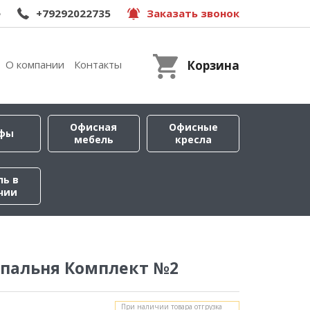
e
+79292022735
Заказать звонок
О компании
Контакты
Корзина
Офисная
Офисные
фы
мебель
кресла
ль в
чии
спальня Комплект №2
При наличии товара отгрузка