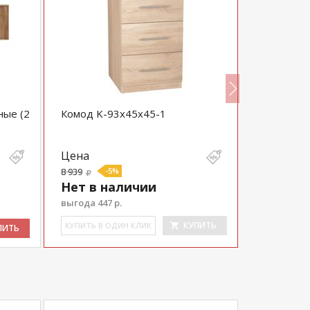
ные (2
Комод K-93x45x45-1
Комод Ст
Цена
Цена
8 939
-5%
Нет в н
Нет в наличии
выгода 447 р.
КУПИТЬ
КУ­ПИТЬ В 
КУ­ПИТЬ В ОДИН КЛИК
ПИТЬ