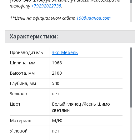
телефону
+79292022735
.
**Цены на официальном сайте
100диванов.com
действительны только для интернет-магазина
и
могут отличаться от цен в розничных магазинах-
салонах сети!
Характеристики:
Производитель
Эко Мебель
Ширина, мм
1068
Высота, мм
2100
Глубина, мм
540
Зеркало
нет
Цвет
Белый глянец /Ясень Шимо
светлый
Материал
МДФ
Угловой
нет