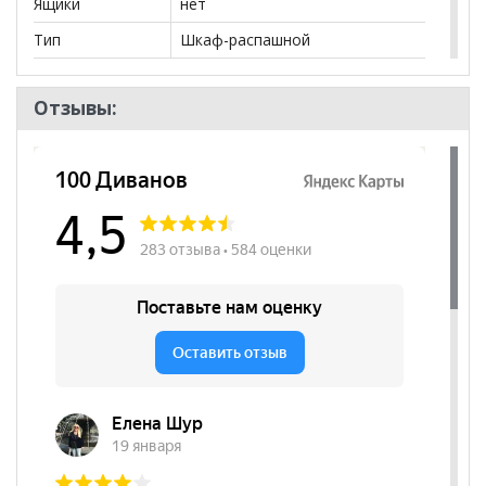
Ящики
нет
Тип
Шкаф-распашной
Количество
2
дверей
Отзывы:
Количество
5
полок
Штанга
да
Бренд
Эко Мебель
Стиль
Современный
Комната
Гостиная, Спальня
Пол