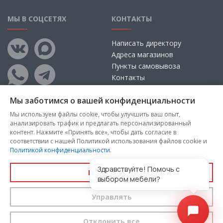
МЫ В СОЦСЕТЯХ
КОНТАКТЫ
Написать директору
Адреса магазинов
Пункты самовывоза
Контакты
Мы заботимся о вашей конфиденциальности
Мы используем файлы cookie, чтобы улучшить ваш опыт,
анализировать трафик и предлагать персонализированный
контент. Нажмите «Принять все», чтобы дать согласие в
соответствии с нашей Политикой использования файлов cookie и
Политикой конфиденциальности
.
Copyright © 2026, ООО «100 Диванов» — Все права защищены
Администрация Сайта не несет ответственности за
Здравствуйте! Помочь с
Принять все
размещаемые Пользователями материалы, их содержание,
выбором мебели?
качество.
Управлять
Вы принимаете условия
политики конфиденциальности
и
пользовательского соглашения
каждый раз, когда оставляете
свои данные в любой форме обратной связи на сайте
100диванов.com
Отклонить все