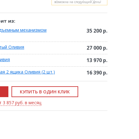
возможна на следующий день!
ит из:
одъемным механизмом
35 200 р.
тый Оливия
27 000 р.
ливия
13 970 р.
я 2 ящика Оливия (2 шт.)
16 390 р.
КУПИТЬ В ОДИН КЛИК
 3 857 руб. в месяц