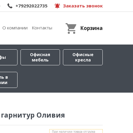
e
+79292022735
Заказать звонок
О компании
Контакты
Корзина
Офисная
Офисные
фы
мебель
кресла
ль в
чии
 гарнитур Оливия
При наличии товара отгрузка