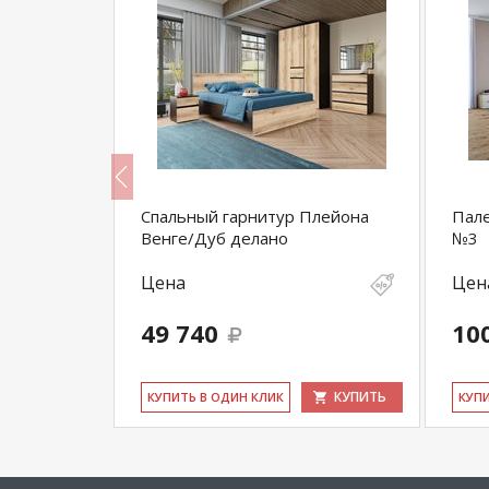
вариант №2)
Спальный гарнитур Плейона
Пале
Венге/Дуб делано
№3
Цена
Цен
49 740
10
КУПИТЬ
КУПИТЬ
КУ­ПИТЬ В ОДИН КЛИК
КУ­П