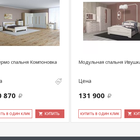
рмо спальня Компоновка
Модульная спальня Ивушк
а
Цена
0 870
131 900
КУПИТЬ
КУ
ИТЬ В ОДИН КЛИК
КУ­ПИТЬ В ОДИН КЛИК