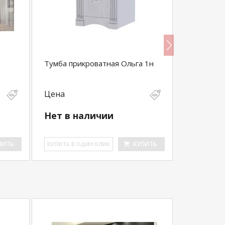
Тумба прикроватная Ольга 1н
Комод ПМ
Цена
Цена
Нет в наличии
19 900
ПИТЬ
КУПИТЬ
КУ­ПИТЬ В ОДИН КЛИК
КУ­ПИТЬ В 