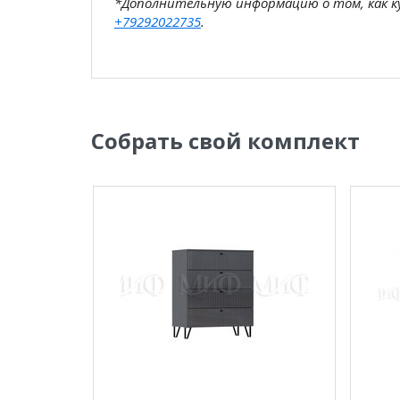
*Дополнительную информацию о том, как 
+79292022735
.
**Цены на официальном сайте
100диванов.
магазина
и могут отличаться от цен в розн
Собрать свой комплект