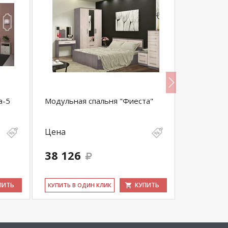
а-5
Модульная спальня "Фиеста"
Спальня 
Цена
Цена
38 126
78 540
ПИТЬ
КУПИТЬ
КУ­ПИТЬ В ОДИН КЛИК
КУ­ПИТЬ В 