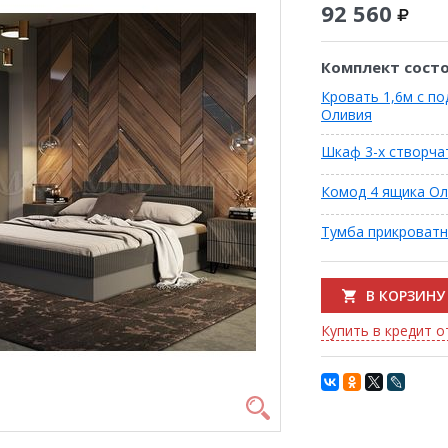
92 560
Комплект состо
Кровать 1,6м с п
Оливия
Шкаф 3-х створча
Комод 4 ящика О
Тумба прикроватна
В КОРЗИНУ
Купить в кредит от