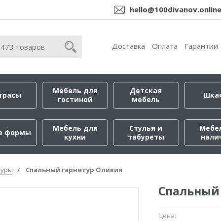
hello@100divanov.onlin
Доставка
Оплата
Гарантии
Мебель для
Детская
трасы
Шка
гостиной
мебель
Мебель для
Стулья и
Мебе
е формы
кухни
табуреты
нали
туры
Спальный гарнитур Оливия
Спальный
Цена: