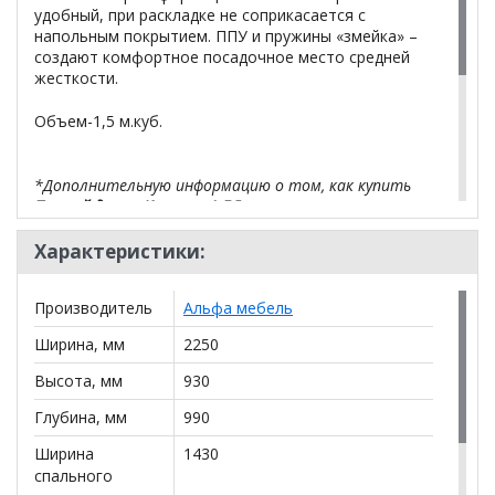
удобный, при раскладке не соприкасается с
напольным покрытием. ППУ и пружины «змейка» –
создают комфортное посадочное место средней
жесткости.
Объем-1,5 м.куб.
*Дополнительную информацию о том, как купить
Прямой диван Капелла 1 БД тик-так в гостиную
уточняйте у нашего менеджера по телефону
+79292022735
.
Характеристики:
**Цены на официальном сайте
100диванов.com
Производитель
Альфа мебель
действительны только для интернет-магазина
и
могут отличаться от цен в розничных магазинах-
Ширина, мм
2250
салонах сети!
Высота, мм
930
Глубина, мм
990
Ширина
1430
спального