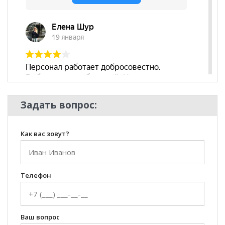
Наличие
да
подлокотников
Съёмный чехол
нет
Декоративные
да
подушки
Бренд
Альфа мебель
Стиль
Современный
Задать вопрос:
Комната
Гостиная
Как вас зовут?
Телефон
Ваш вопрос