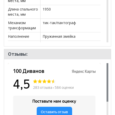
места, мм
Длина спального
1950
места, мм
Механизм
тик-так/пантограф
трансформации
Наполнение
Пружинная змейка
Ящики
нет
Посадочных
2
Отзывы:
мест
Наличие короба
да
Форма
Прямой
Наличие спинки
да
Высота
470
посадочного
места, мм
Модульный
нет