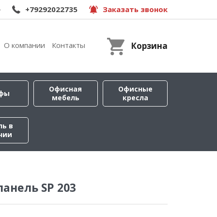
e
+79292022735
Заказать звонок
О компании
Контакты
Корзина
Офисная
Офисные
фы
мебель
кресла
ль в
чии
панель SP 203