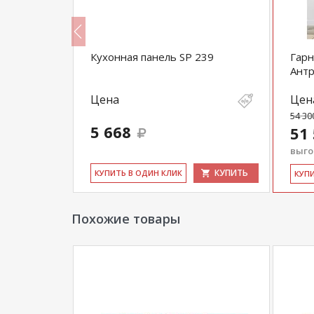
3
Кухонная панель SP 239
Гарн
Ант
Цена
Цен
54 30
5 668
51
выгод
КУПИТЬ
КУПИТЬ
КУ­ПИТЬ В ОДИН КЛИК
КУ­П
Похожие товары