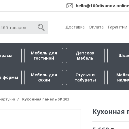
hello@100divanov.onlin
Доставка
Оплата
Гарантии
Мебель для
Детская
трасы
Шка
гостиной
мебель
Мебель для
Стулья и
Мебе
е формы
кухни
табуреты
нали
фартуки)
Кухонная панель SP 203
Кухонная 