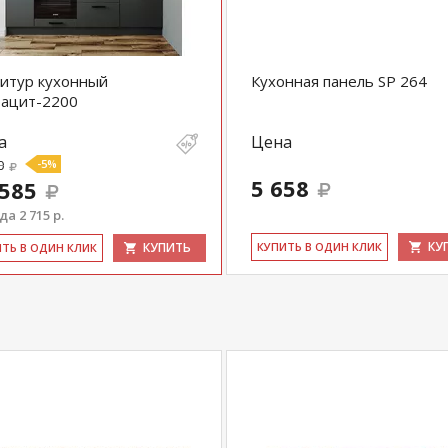
итур кухонный
Кухонная панель SP 264
рацит-2200
а
Цена
0
-5%
5 658
 585
а 2 715 р.
КУ
КУПИТЬ
КУ­ПИТЬ В ОДИН КЛИК
ИТЬ В ОДИН КЛИК