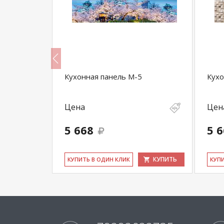
 09
Кухонная панель M-5
Кухо
Цена
Цен
5 668
5 
КУПИТЬ
КУПИТЬ
КУ­ПИТЬ В ОДИН КЛИК
КУ­П