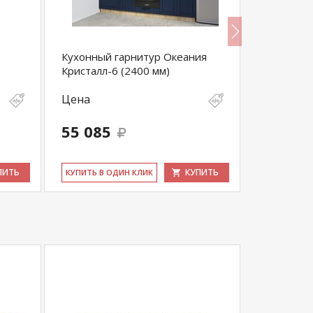
Кухонный гарнитур Океания
Гарнитур
Кристалл-6 (2400 мм)
Муссон-1
Цена
Цена
34 800
55 085
33 060
выгода 1 74
ПИТЬ
КУПИТЬ
КУ­ПИТЬ В ОДИН КЛИК
КУ­ПИТЬ В 