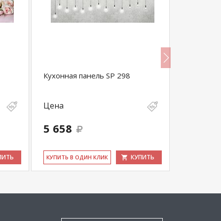
Кухонная панель SP 298
Кухонная 
Цена
Цена
5 658
5 668
ПИТЬ
КУПИТЬ
КУ­ПИТЬ В ОДИН КЛИК
КУ­ПИТЬ В 