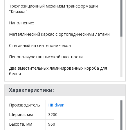
Трехпозиционный механизм трансформации
"Книжка"
Наполнение:
Металлический каркас с ортопедическими латами
Стеганный на синтепоне чехол
Пенополиуретан высокой плотности
Два вместительных ламинированных короба для
белья
Характеристики:
*Дополнительную информацию о том, как купить
Диван Орион 2 с подлокотниками угловой
уточняйте у нашего менеджера по телефону
Производитель
Hit divan
+79292022735
.
Ширина, мм
3200
**Цены на официальном сайте
100диванов.com
действительны только для интернет-магазина
и
Высота, мм
960
могут отличаться от цен в розничных магазинах-