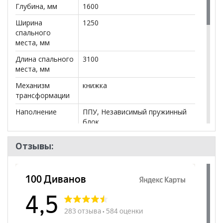
Глубина, мм
1600
салонах сети!
Ширина
1250
спального
места, мм
Длина спального
3100
места, мм
Механизм
книжка
трансформации
Наполнение
ППУ, Независимый пружинный
блок
Ящики
нет
Отзывы:
Посадочных
3
мест
Наличие короба
да
Форма
Угловой
Наличие спинки
да