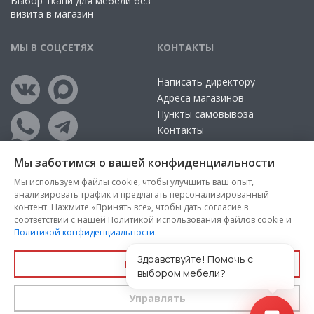
Выбор ткани для мебели без
визита в магазин
МЫ В СОЦСЕТЯХ
КОНТАКТЫ
Написать директору
Адреса магазинов
Пункты самовывоза
Контакты
Мы заботимся о вашей конфиденциальности
Мы используем файлы cookie, чтобы улучшить ваш опыт,
анализировать трафик и предлагать персонализированный
контент. Нажмите «Принять все», чтобы дать согласие в
соответствии с нашей Политикой использования файлов cookie и
Политикой конфиденциальности
.
Copyright © 2026, ООО «100 Диванов» — Все права защищены
Администрация Сайта не несет ответственности за
Здравствуйте! Помочь с
Принять все
размещаемые Пользователями материалы, их содержание,
выбором мебели?
качество.
Управлять
Вы принимаете условия
политики конфиденциальности
и
пользовательского соглашения
каждый раз, когда оставляете