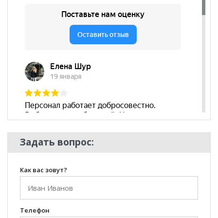
Наличие
да
подлокотников
Съёмный чехол
да
Декоративные
да
подушки
Бренд
Hit divan
Стиль
Лофт
Комната
Гостиная
Задать вопрос:
Как вас зовут?
Телефон