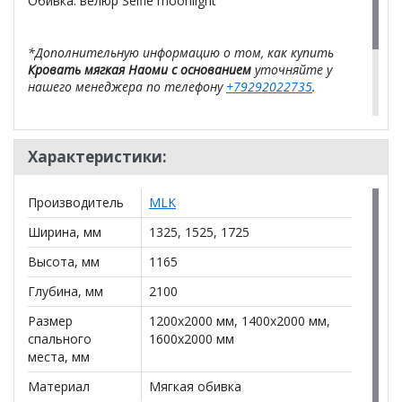
Обивка: велюр Selfie moonlight
*Дополнительную информацию о том, как купить
Кровать мягкая Наоми с основанием
уточняйте у
нашего менеджера по телефону
+79292022735
.
**Цены на официальном сайте
100диванов.com
действительны только для интернет-магазина
и
Характеристики:
могут отличаться от цен в розничных магазинах-
салонах сети!
Производитель
MLK
Ширина, мм
1325, 1525, 1725
Высота, мм
1165
Глубина, мм
2100
Размер
1200x2000 мм, 1400x2000 мм,
спального
1600x2000 мм
места, мм
Материал
Мягкая обивка