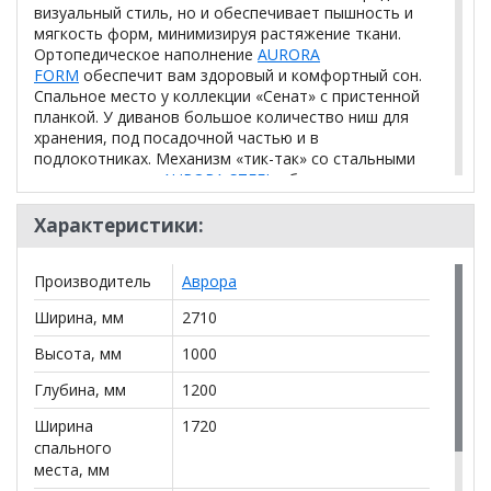
визуальный стиль, но и обеспечивает пышность и
мягкость форм, минимизируя растяжение ткани.
Ортопедическое наполнение
AURORA
FORM
обеспечит вам здоровый и комфортный сон.
Спальное место у коллекции «Сенат» с пристенной
планкой. У диванов большое количество ниш для
хранения, под посадочной частью и в
подлокотниках. Механизм «тик-так» со стальными
направляющими
AURORA STEEL
обеспечит легкую и
надежную раскладку дивана.
Характеристики:
Механизм
Тик-так
Производитель
Аврора
Независимый пружинный блок
Наполнение
(НПБ)
Ширина, мм
2710
Каркас
Сухой калиброванный брусок
Высота, мм
1000
Диваны по
Диваны для сна
Глубина, мм
1200
назначению
Ширина
1720
Общие
спального
габариты
2710 × 1200 × 1000
места, мм
дивана (Ш * Г