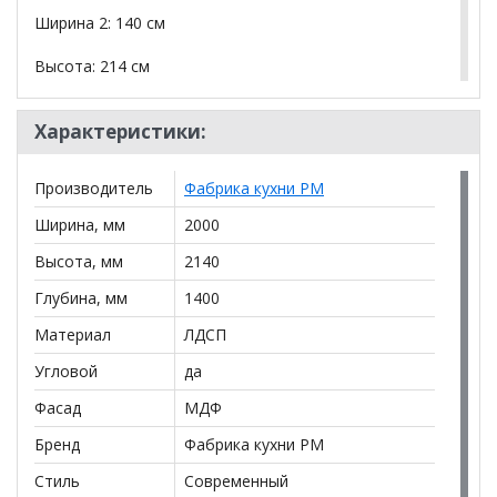
Ширина 2: 140 см
Высота: 214 см
Глубина: 60 см
Характеристики:
Материал фасада: МДФ
Производитель
Фабрика кухни РМ
Материал корпуса: ЛДСП
Ширина, мм
2000
Цвет фасада: Рустик натур, Обсидиан
Высота, мм
2140
Фрезеровка (Рисунок) Фаска
Глубина, мм
1400
Стекла: Нет
Материал
ЛДСП
Цвет корпуса: серый
Угловой
да
Фасад
МДФ
Цвет столешницы Дуб бунратти
Бренд
Фабрика кухни РМ
Направляющие скрытого монтажа с доводчиком
Стиль
Современный