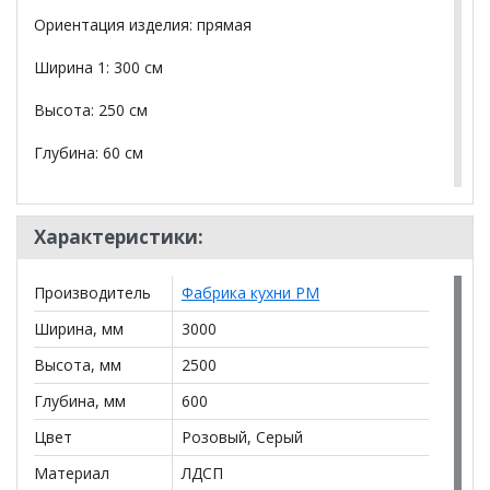
Ориентация изделия: прямая
Ширина 1: 300 см
Высота: 250 см
Глубина: 60 см
Материал фасада: МДФ
Характеристики:
Материал корпуса: ЛДСП
Аликанте 29: Цвет фасада: Шарли Pink, Шарли
Производитель
Фабрика кухни РМ
белый, корпус Серый, столешница 28мм: Каспий
черное золото
Ширина, мм
3000
Аликанте 30: Цвет фасада: Чесура светлая, Чесура
Высота, мм
2500
темная, корпус Дуб сонома, столешница 28мм Дуб
Глубина, мм
600
сонома
Цвет
Розовый, Серый
*Дополнительную информацию о том, как купить
Материал
ЛДСП