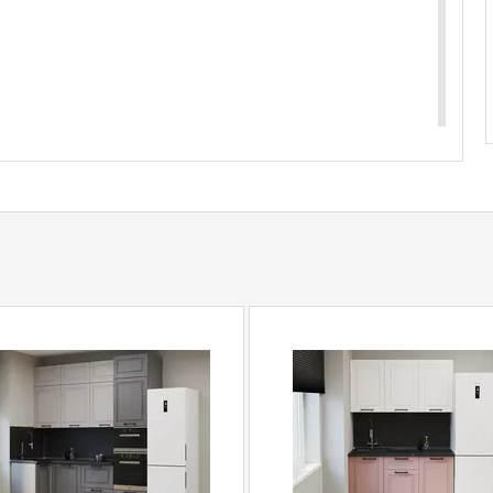
ли белый, корпус Серый, столешница 28мм: Каспий
Чесура темная, корпус Дуб сонома, столешница
купить
Кухонный гарнитур Аликанте-5/6 (1000х2500
ефону
+79292022735
.
com
действительны только для интернет-
ичных магазинах-салонах сети!