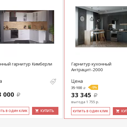
нный гарнитур Кимберли
Гарнитур кухонный
Антрацит-2000
а
Цена
35 100
-5%
3 000
33 345
выгода 1 755 р.
КУПИТЬ
ИТЬ В ОДИН КЛИК
КУ
КУ­ПИТЬ В ОДИН КЛИК