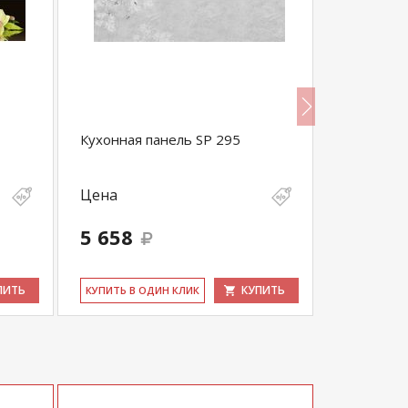
Кухонная панель SP 295
Стул SC-1
Цена
Цена
3 100
-
5 658
2 945
выгода 155 
ПИТЬ
КУПИТЬ
КУ­ПИТЬ В ОДИН КЛИК
КУ­ПИТЬ В 