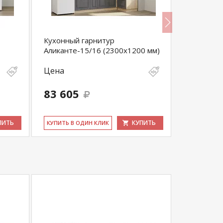
Кухонный гарнитур
Кухонный
Аликанте-15/16 (2300х1200 мм)
Аликанте-
Цена
Цена
83 605
97 773
ПИТЬ
КУПИТЬ
КУ­ПИТЬ В ОДИН КЛИК
КУ­ПИТЬ В 