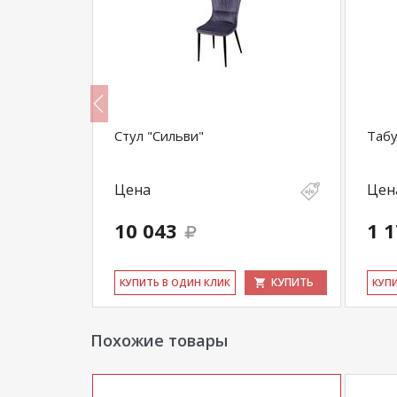
ольцом
Стул "Сильви"
Табу
Цена
Цен
10 043
1 
КУПИТЬ
КУПИТЬ
КУ­ПИТЬ В ОДИН КЛИК
КУ­П
Похожие товары