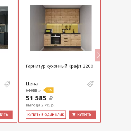
Гарнитур кухонный Крафт 2200
Гарнитур
Шампань-
Цена
Цена
54 300
-5%
53 845
51 585
51 153
выгода 2 715 р.
выгода 2 69
ПИТЬ
КУПИТЬ
КУ­ПИТЬ В ОДИН КЛИК
КУ­ПИТЬ В 