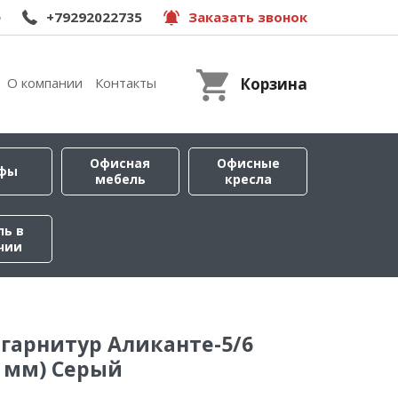
e
+79292022735
Заказать звонок
О компании
Контакты
Корзина
Офисная
Офисные
фы
мебель
кресла
ль в
чии
гарнитур Аликанте-5/6
0 мм) Серый