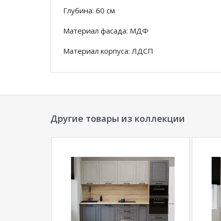
Глубина: 60 см
Материал фасада: МДФ
Материал корпуса: ЛДСП
Аликанте 5: Цвет фасада: Шарли Pink, Шар
черное золото
Аликанте 6: Цвет фасада: Чесура светлая, 
28мм Дуб сонома
Другие товары из коллекции
*Дополнительную информацию о том, как 
мм)
уточняйте у нашего менеджера по тел
**Цены на официальном сайте
100диванов.
магазина
и могут отличаться от цен в розн