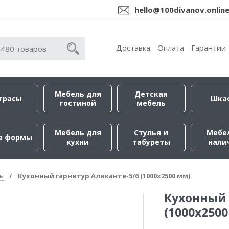
hello@100divanov.onlin
Доставка
Оплата
Гарантии
Мебель для
Детская
трасы
Шка
гостиной
мебель
Мебель для
Стулья и
Мебе
е формы
кухни
табуреты
нали
ры
Кухонный гарнитур Аликанте-5/6 (1000х2500 мм)
Кухонный 
(1000х250