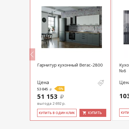
Гарнитур кухонный Вегас-2800
Кухо
х2400 мм)
№6
Цена
Цен
53 845
-5%
10
51 153
выгода 2 692 р.
КУПИТЬ
КУПИТЬ
КУ­П
КУ­ПИТЬ В ОДИН КЛИК