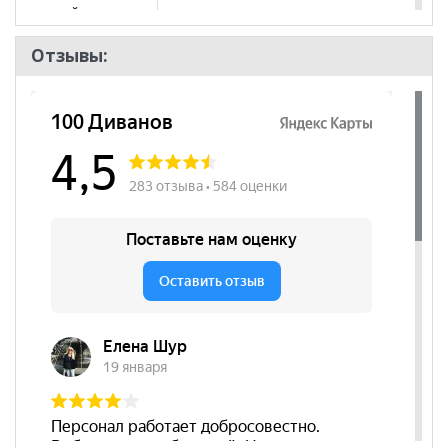
дверей
Количество
5
Отзывы:
полок
Цвет фасадов
Белый
Бренд
BRAVO мебель
Стиль
Классический, Современный
Комната
Гостиная, Спальня
Пол