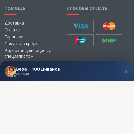
ПОМОЩЬ
СПОСОБЫ ОПЛАТЫ
Доставка
Оплата
Гарантии
Покупка в кредит
Видеоконсультация со
специалистом
Выбор ткани для мебели без
визита в магазин
Вера — 100 Диванов
×
онлайн
МЫ В СОЦСЕТЯХ
КОНТАКТЫ
Написать директору
Адреса магазинов
Пункты самовывоза
Контакты
Мы заботимся о вашей конфиденциальности