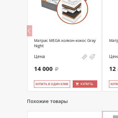
он
Матрас MEGA холкон-кокос Gray
Матр
Night
Цена
Цен
14 000
12
КУПИТЬ
КУПИТЬ
КУ­ПИТЬ В ОДИН КЛИК
КУ­П
Похожие товары