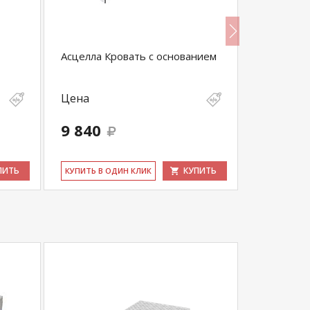
Асцелла Кровать с основанием
Асцелла 
Цена
Цена
9 840
8 400
ПИТЬ
КУПИТЬ
КУ­ПИТЬ В ОДИН КЛИК
КУ­ПИТЬ В 