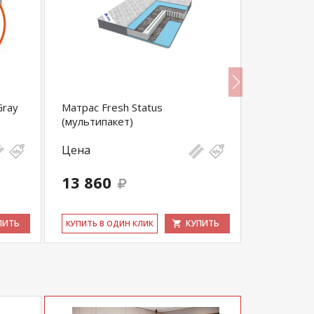
Gray
Матрас Fresh Status
Матрас Ori
(мультипакет)
Цена
Цена
13 860
23 870
ПИТЬ
КУПИТЬ
КУ­ПИТЬ В ОДИН КЛИК
КУ­ПИТЬ В 