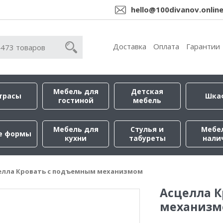
hello@100divanov.onlin
Доставка
Оплата
Гарантии
Мебель для
Детская
трасы
Шка
гостиной
мебель
Мебель для
Стулья и
Мебе
е формы
кухни
табуреты
нали
елла Кровать с подъемным механизмом
Асцелла 
механиз