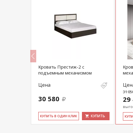
лет Тип 1
Кровать Престиж-2 с
Кров
подъемным механизмом
мех
Цена
Цен
31 05
30 580
29
выгод
КУПИТЬ
КУПИТЬ
КУ­ПИТЬ В ОДИН КЛИК
КУ­П