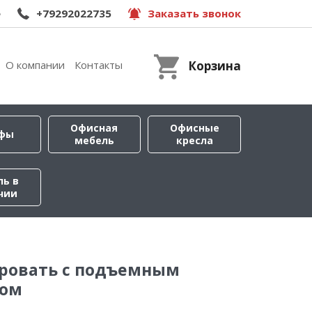
e
+79292022735
Заказать звонок
О компании
Контакты
Корзина
Офисная
Офисные
фы
мебель
кресла
ль в
чии
Кровать с подъемным
мом