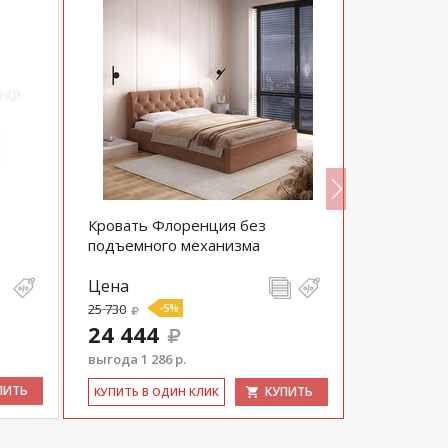
Кровать Флоренция без
Хьюго Кро
подъемного механизма
Цена
Цена
25 730
-5%
21 657
24 444
выгода 1 286 р.
ПИТЬ
КУПИТЬ
КУ­ПИТЬ В 
КУ­ПИТЬ В ОДИН КЛИК