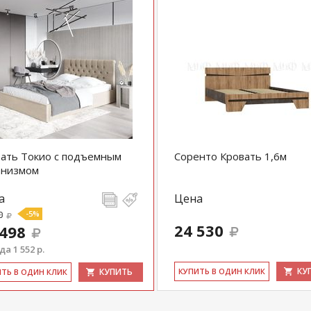
ать Токио с подъемным
Соренто Кровать 1,6м
анизмом
а
Цена
0
-5%
24 530
 498
а 1 552 р.
КУ
КУПИТЬ
КУ­ПИТЬ В ОДИН КЛИК
ИТЬ В ОДИН КЛИК