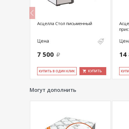
ная
Асцелла Стол письменный
Асце
прис
Цена
Цен
7 500
14
КУПИТЬ
КУПИТЬ
КУ­ПИТЬ В ОДИН КЛИК
КУ­П
Могут дополнить