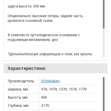
Царга высота: 350 мм
Опционально: высокие опоры, задняя часть
кровати в основной ткани
В комплекте ортопедическое основание с
подъемным механизмом, дно
*Дополнительную информацию о том, как купить
Кровать Паола с подъемным механизмом
уточняйте у нашего менеджера по телефону
Характеристики:
+79292022735
.
**Цены на официальном сайте
100диванов.com
Производитель
SONIAdivini
действительны только для интернет-магазина
и
могут отличаться от цен в розничных магазинах-
Ширина, мм
970, 1070, 1370, 1570, 1770
салонах сети!
Высота, мм
900
Глубина, мм
2170