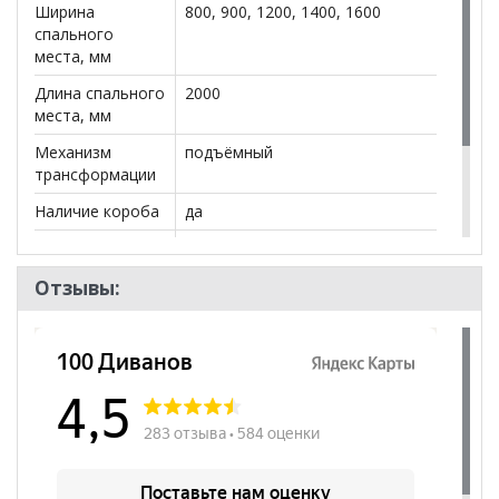
Ширина
800, 900, 1200, 1400, 1600
спального
места, мм
Длина спального
2000
места, мм
Механизм
подъёмный
трансформации
Наличие короба
да
Бренд
SONIAdivini
Стиль
Современный
Отзывы:
Комната
Спальня, Детская