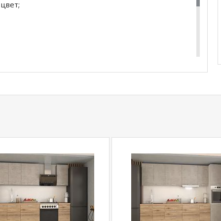
 цвет;
купить
Стул Барселона
уточняйте у нашего
com
действительны только для интернет-
ичных магазинах-салонах сети!