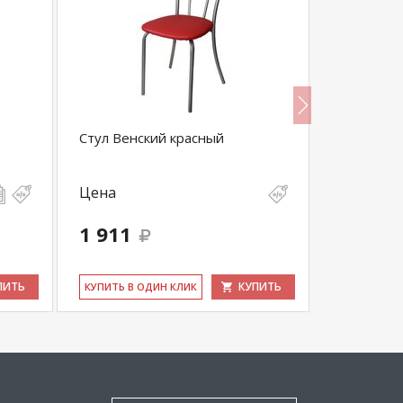
Стул Венский красный
Стул Венс
Цена
Цена
1 911
1 911
ПИТЬ
КУПИТЬ
КУ­ПИТЬ В ОДИН КЛИК
КУ­ПИТЬ В 