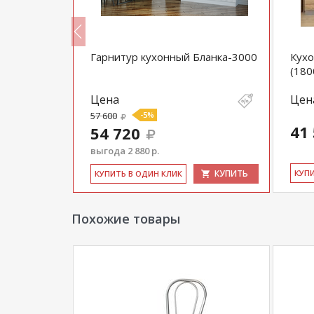
т. 7 Тальк
Гарнитур кухонный Бланка-3000
Кух
1000х2400
(180
Цена
Цен
57 600
-5%
41
54 720
выгода 2 880 р.
КУПИТЬ
КУПИТЬ
КУ­П
КУ­ПИТЬ В ОДИН КЛИК
Похожие товары