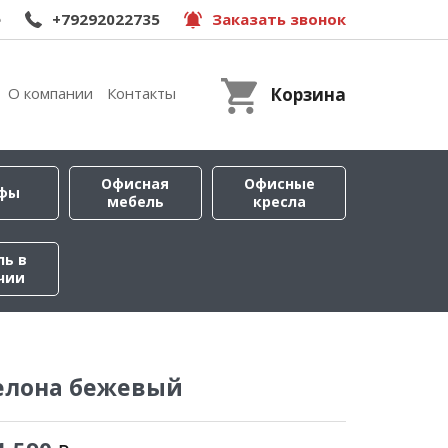
e
+79292022735
Заказать звонок
О компании
Контакты
Корзина
Офисная
Офисные
фы
мебель
кресла
ль в
чии
елона бежевый