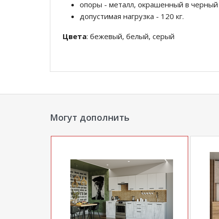
опоры - металл, окрашенный в черный
допустимая нагрузка - 120 кг.
Цвета
: бежевый, белый, серый
*Дополнительную информацию о том, как 
менеджера по телефону
+79292022735
.
**Цены на официальном сайте
100диванов.
магазина
и могут отличаться от цен в розн
Могут дополнить