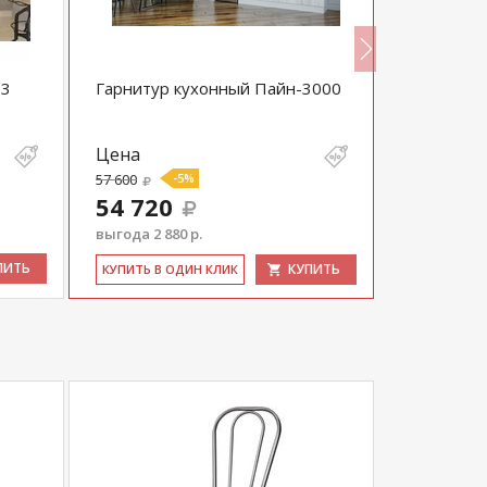
-3
Гарнитур кухонный Пайн-3000
Гарнитур
Цена
Цена
57 600
-5%
23 500
54 720
22 325
выгода 2 880 р.
выгода 1 17
ПИТЬ
КУПИТЬ
КУ­ПИТЬ В ОДИН КЛИК
КУ­ПИТЬ В 