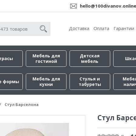
hello@100divanov.onlin
Доставка
Оплата
Гарантии
Мебель для
Детская
трасы
Шка
гостиной
мебель
Мебель для
Стулья и
Мебе
е формы
кухни
табуреты
нали
Стул Барселона
Стул Барс