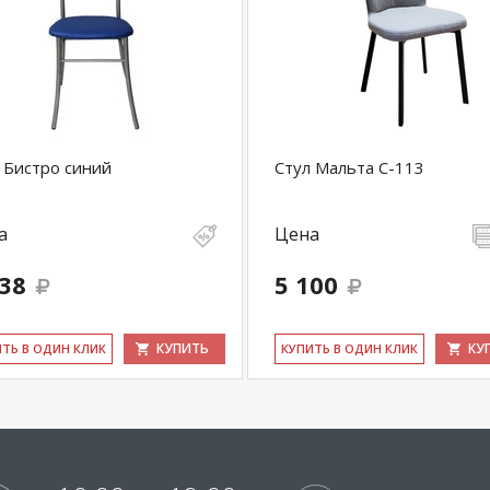
 Бистро синий
Стул Мальта С-113
а
Цена
838
5 100
КУПИТЬ
КУ
ИТЬ В ОДИН КЛИК
КУ­ПИТЬ В ОДИН КЛИК