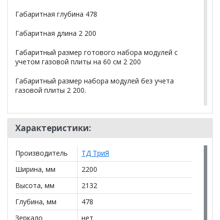
Габаритная глубина 478
Габаритная длина 2 200
Габаритный размер готового набора модулей с
учетом газовой плиты на 60 см 2 200
Габаритный размер набора модулей без учета
газовой плиты 2 200.
Материалы:
Материал каркаса ЛДСП
Характеристики:
Материал кромки каркаса ПВХ
Производитель
ТД ТриЯ
Материал ножек/опоры Пластик
Ширина, мм
2200
Материал ручек Металл
Высота, мм
2132
Материал фасада МДФ, пленка ПВХ
Глубина, мм
478
Каркас
Зеркало
нет