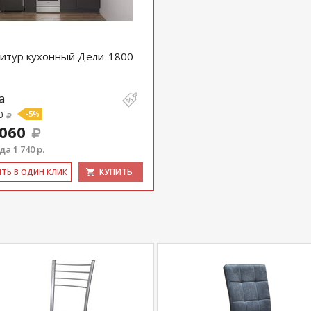
com
действительны только для интернет-
ичных магазинах-салонах сети!
итур кухонный Дели-1800
а
0
-5%
 060
а 1 740 р.
КУПИТЬ
ИТЬ В ОДИН КЛИК