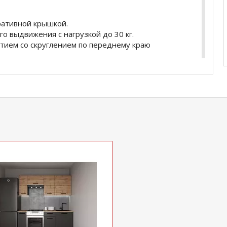
ративной крышкой.
 выдвижения с нагрузкой до 30 кг.
тием со скруглением по переднему краю
0мм - 2шт
0мм -1 шт
 (ШхГхВ) 800х300х710мм -1 шт
мм - 2шт
0х470х824мм - 1шт
) 600х470х824мм -1шт
мм - 1шт
купить
Гарнитур кухонный Дели-2800
уточняйте у
5
.