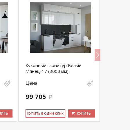
Кухонный гарнитур Белый
Кухонный
глянец-17 (3000 мм)
(3000 мм)
Цена
Цена
99 705
93 840
ПИТЬ
КУПИТЬ
КУ­ПИТЬ В ОДИН КЛИК
КУ­ПИТЬ В 