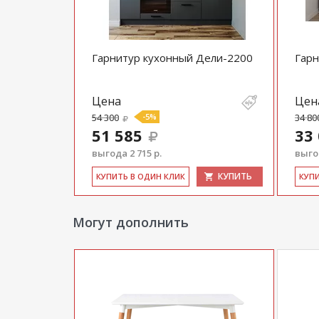
**Цены на официальном сайте
100диванов.
магазина
и могут отличаться от цен в розн
Гарнитур кухонный Дели-2200
Гарн
Цена
Цен
54 300
-5%
34 80
51 585
33
выгода 2 715 р.
выгод
КУПИТЬ
КУ­ПИТЬ В ОДИН КЛИК
КУ­П
Могут дополнить