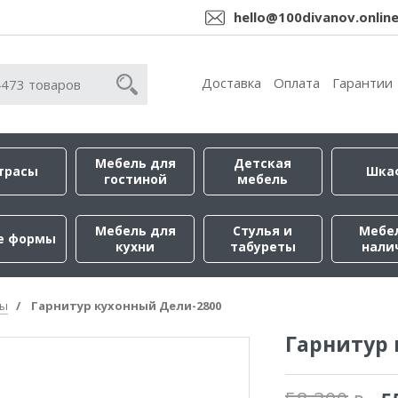
hello@100divanov.onlin
Доставка
Оплата
Гарантии
Мебель для
Детская
трасы
Шка
гостиной
мебель
Мебель для
Стулья и
Мебе
е формы
кухни
табуреты
нали
ры
Гарнитур кухонный Дели-2800
Гарнитур 