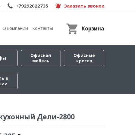
e
+79292022735
Заказать звонок
О компании
Контакты
Корзина
Офисная
Офисные
фы
мебель
кресла
ль в
чии
кухонный Дели-2800