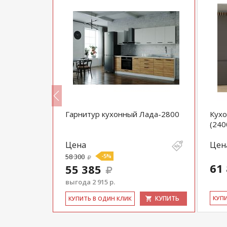
егас-1600
Гарнитур кухонный Лада-2800
Кух
(240
Цена
Цен
58 300
-5%
61
55 385
выгода 2 915 р.
КУПИТЬ
КУПИТЬ
КУ­П
КУ­ПИТЬ В ОДИН КЛИК