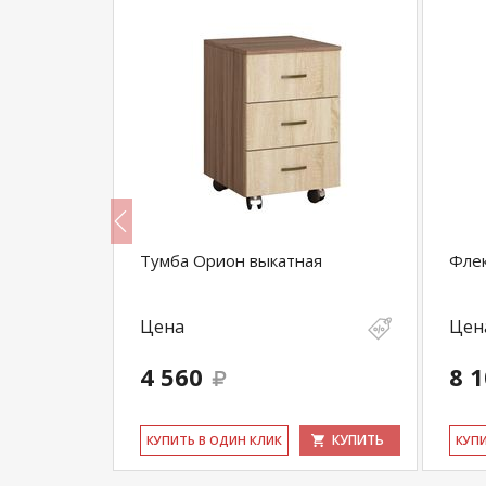
ная
Тумба Орион выкатная
Флек
Цена
Цен
4 560
8 
КУПИТЬ
КУПИТЬ
КУ­ПИТЬ В ОДИН КЛИК
КУ­П