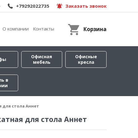
e
+79292022735
Заказать звонок
О компании
Контакты
Корзина
Офисная
Офисные
фы
мебель
кресла
ль в
чии
я для стола Аннет
атная для стола Аннет