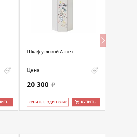
Шкаф угловой Аннет
Стол пись
тумбы
Цена
Цена
20 300
4 760
ПИТЬ
КУПИТЬ
КУ­ПИТЬ В ОДИН КЛИК
КУ­ПИТЬ В 