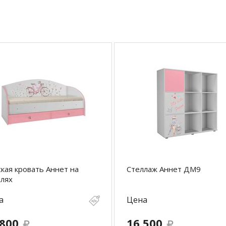
кая кровать Аннет на
Стеллаж Аннет ДМ9
лях
а
Цена
 800
16 500