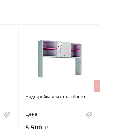
Надстройка для стола Аннет
Шкаф Анн
Цена
Цена
5 500
9 500