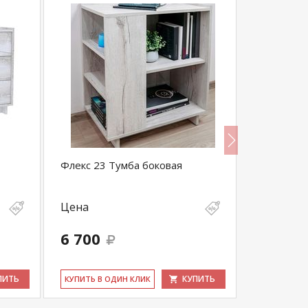
Флекс 23 Тумба боковая
Флекс 24 
Цена
Цена
6 700
7 950
ПИТЬ
КУПИТЬ
КУ­ПИТЬ В ОДИН КЛИК
КУ­ПИТЬ В 