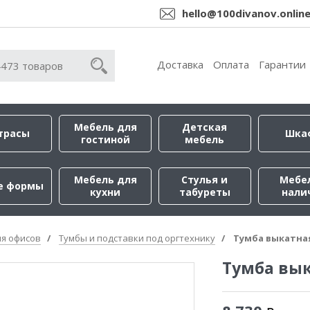
hello@100divanov.onlin
Доставка
Оплата
Гарантии
Мебель для
Детская
трасы
Шка
гостиной
мебель
Мебель для
Стулья и
Мебе
е формы
кухни
табуреты
нали
ля офисов
Тумбы и подставки под оргтехнику
Тумба выкатна
Тумба вык