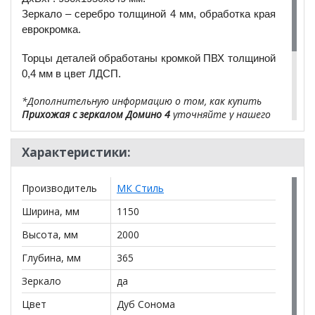
Зеркало – серебро толщиной 4 мм, обработка края
еврокромка.
Торцы деталей обработаны кромкой ПВХ толщиной
0,4 мм в цвет ЛДСП.
*Дополнительную информацию о том, как купить
Прихожая с зеркалом Домино 4
уточняйте у нашего
менеджера по телефону
+79292022735
.
Характеристики:
**Цены на официальном сайте
100диванов.com
действительны только для интернет-магазина
и
могут отличаться от цен в розничных магазинах-
Производитель
МК Стиль
салонах сети!
Ширина, мм
1150
Высота, мм
2000
Глубина, мм
365
Зеркало
да
Цвет
Дуб Сонома