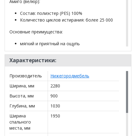
Амиго (велюр):
Состав: полиэстер (PES) 100%
Количество циклов истирания: более 25 000
Основные преимущества:
мягкий и приятный на ощупь
хорошо держит форму
практичен в эксплуатации
Характеристики:
*Дополнительную информацию о том, как купить
Производитель
Нижегородмебель
Прямой диван Френсис ТД 264 книжка в гостиную
Ширина, мм
2280
уточняйте у нашего менеджера по телефону
+79292022735
.
Высота, мм
900
**Цены на официальном сайте
100диванов.com
Глубина, мм
1030
действительны только для интернет-магазина
и
могут отличаться от цен в розничных магазинах-
Ширина
1950
салонах сети!
спального
места, мм