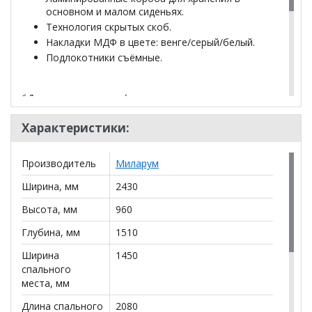
основном и малом сиденьях.
Технология скрытых скоб.
Накладки МДФ в цвете: венге/серый/белый.
Подлокотники съёмные.
*Дополнительную информацию о том, как купить
Прямой диван Монтана тик-так трехместный
уточняйте у нашего менеджера по телефону
Характеристики:
+79292022735
.
Производитель
Миларум
**Цены на официальном сайте
100диванов.com
действительны только для интернет-магазина
и
Ширина, мм
2430
могут отличаться от цен в розничных магазинах-
салонах сети!
Высота, мм
960
Глубина, мм
1510
Ширина
1450
спального
места, мм
Длина спального
2080