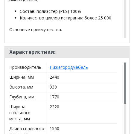
Состав: полиэстер (PES) 100%
Количество циклов истирания: более 25 000
Основные преимущества:
мягкий и приятный на ощупь
хорошо держит форму
Характеристики:
практичен в эксплуатации
Производитель
Нижегородмебель
*Дополнительную информацию о том, как купить
Ширина, мм
2440
Диван угловой ДУ Френсис ТД 263
уточняйте у
нашего менеджера по телефону
+79292022735
.
Высота, мм
930
**Цены на официальном сайте
100диванов.com
Глубина, мм
1770
действительны только для интернет-магазина
и
могут отличаться от цен в розничных магазинах-
Ширина
2220
салонах сети!
спального
места, мм
Длина спального
1560