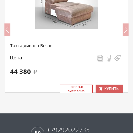
Тахта дивана Вегас
Цена
44 380
КУ­ПИТЬ В
КУПИТЬ
ОДИН КЛИК
+79292022735