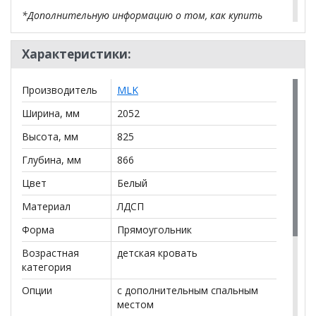
*Дополнительную информацию о том, как купить
Кровать-софа выдвижная Джуниор
уточняйте у
нашего менеджера по телефону
+79292022735
.
Характеристики:
**Цены на официальном сайте
100диванов.com
действительны только для интернет-магазина
и
Производитель
MLK
могут отличаться от цен в розничных магазинах-
салонах сети!
Ширина, мм
2052
Высота, мм
825
Глубина, мм
866
Цвет
Белый
Материал
ЛДСП
Форма
Прямоугольник
Возрастная
детская кровать
категория
Опции
с дополнительным спальным
местом