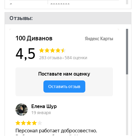
Спальное место
800*2000
Тип кровати
Двухъярусная кровать
Отзывы:
Бренд
MLK
Стиль
Современный
Комната
Детская
Пол