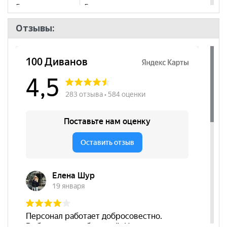
трендовый дизайн
Бренд
Глазов
сочетание открытых и закрытых ниш
Стиль
Эко-стиль, Современный
ручки с покрытием soft-touch
Отзывы:
шариковые направляющие полного
Комната
Детская
выдвижения на ящиках
Пол
функциональность модулей
*Дополнительную информацию о том, как купить
Лойс 80 Кровать
уточняйте у нашего менеджера по
телефону
+79292022735
.
**Цены на официальном сайте
100диванов.com
действительны только для интернет-магазина
и
могут отличаться от цен в розничных магазинах-
салонах сети!