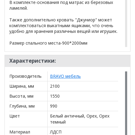
В комплекте-основания под матрас из березовых
ламелей.
Также дополнительно кровать "Джуниор" может
комплектоваться выкатными ящиками, что очень
удобно для хранения различных вещей или игрушек.
Размер спального места-900*2000мм
Матрасы в стоимость не входят
Характеристики:
(заказываются дополнительно)
Производитель
BRAVO мебель
*Дополнительную информацию о том, как купить
Кровать двухъярусная Джуниор с основанием
Ширина, мм
2100
уточняйте у нашего менеджера по телефону
+79292022735
.
Высота, мм
1550
Глубина, мм
990
**Цены на официальном сайте
100диванов.com
действительны только для интернет-магазина
и
Цвет
Белый античный, Орех, Орех
могут отличаться от цен в розничных магазинах-
темный
салонах сети!
Материал
ЛДСП