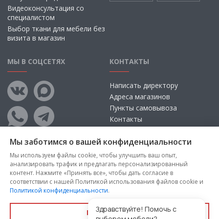
Видеоконсультация со
специалистом
Выбор ткани для мебели без
визита в магазин
МЫ В СОЦСЕТЯХ
КОНТАКТЫ
Написать директору
Адреса магазинов
Пункты самовывоза
Контакты
Мы заботимся о вашей конфиденциальности
Мы используем файлы cookie, чтобы улучшить ваш опыт,
анализировать трафик и предлагать персонализированный
контент. Нажмите «Принять все», чтобы дать согласие в
соответствии с нашей Политикой использования файлов cookie и
Политикой конфиденциальности
.
Copyright © 2026, ООО «100 Диванов» — Все права защищены
Администрация Сайта не несет ответственности за
Здравствуйте! Помочь с
Принять все
размещаемые Пользователями материалы, их содержание,
выбором мебели?