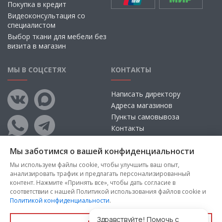
Покупка в кредит
Видеоконсультация со
специалистом
Выбор ткани для мебели без
визита в магазин
МЫ В СОЦСЕТЯХ
КОНТАКТЫ
Написать директору
Адреса магазинов
Пункты самовывоза
Контакты
Мы заботимся о вашей конфиденциальности
Мы используем файлы cookie, чтобы улучшить ваш опыт,
анализировать трафик и предлагать персонализированный
контент. Нажмите «Принять все», чтобы дать согласие в
соответствии с нашей Политикой использования файлов cookie и
Политикой конфиденциальности
.
Copyright © 2026, ООО «100 Диванов» — Все права защищены
Администрация Сайта не несет ответственности за
Здравствуйте! Помочь с