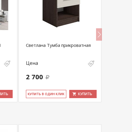
1
Светлана Тумба прикроватная
Тоскана К
Цена
Цена
2 700
26 600
ПИТЬ
КУПИТЬ
КУ­ПИТЬ В ОДИН КЛИК
КУ­ПИТЬ В 