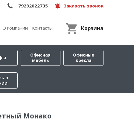
e
+79292022735
Заказать звонок
О компании
Контакты
Корзина
Офисная
Офисные
фы
мебель
кресла
ль в
чии
летный Монако