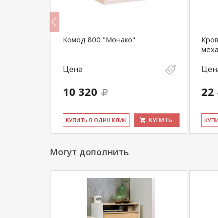
нако
Комод 800 "Монако"
Кров
мех
Цена
Цен
10 320
22
КУПИТЬ
КУПИТЬ
КУ­ПИТЬ В ОДИН КЛИК
КУ­П
Могут дополнить