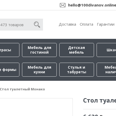
hello@100divanov.onlin
Доставка
Оплата
Гарантии
Мебель для
Детская
трасы
Шка
гостиной
мебель
Мебель для
Стулья и
Мебе
е формы
кухни
табуреты
нали
Стол туалетный Монако
Стол туа