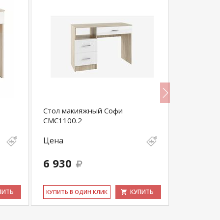
Стол макияжный Софи
Трюмо 4-
СМС1100.2
Цена
Цена
6 930
13 700
ПИТЬ
КУПИТЬ
КУ­ПИТЬ В ОДИН КЛИК
КУ­ПИТЬ В 