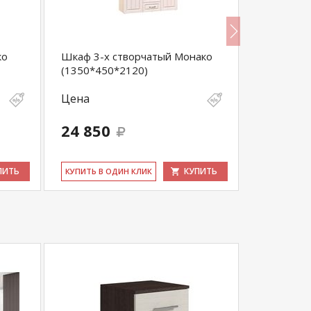
ко
Шкаф 3-х створчатый Монако
Зеркало М
(1350*450*2120)
Цена
Цена
24 850
1 700
ПИТЬ
КУПИТЬ
КУ­ПИТЬ В ОДИН КЛИК
КУ­ПИТЬ В 