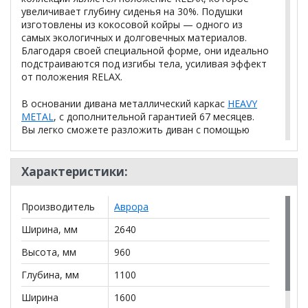
увеличивает глубину сиденья на 30%. Подушки
изготовлены из кокосовой койры — одного из
самых экологичных и долговечных материалов.
Благодаря своей специальной форме, они идеально
подстраиваются под изгибы тела, усиливая эффект
от положения RELAX.
В основании дивана металлический каркас
HEAVY
METAL
, с дополнительной гарантией 67 месяцев.
Вы легко сможете разложить диван с помощью
механизма «еврокнижка» со стальными
направляющими
AURORA STEEL
.
Характеристики:
Ортопедическое наполнение
AURORA FORM
,
сделает ваш сон здоровым и крепким.
Производитель
Аврора
Уникальная система прошивки SOFT LINE
Ширина, мм
2640
обеспечивает пышность и мягкость форм,
минимизируя растяжение ткани.
Высота, мм
960
Глубина, мм
1100
Независимый пружинный блок
Наполнение
(НПБ)
Ширина
1600