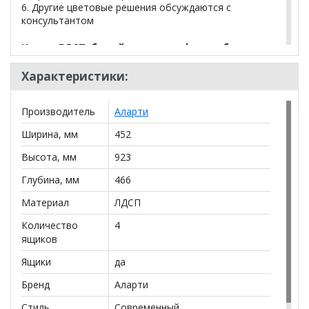
6. Другие цветовые решения обсуждаются с
консультантом
Цвета ЛДСП: белый, венге, графит, дуб
сонома, ясень анкор светлый
Характеристики:
*Дополнительную информацию о том, как купить
Производитель
Аларти
Комод K-93x45x45-1-TR
уточняйте у нашего
менеджера по телефону
+79292022735
.
Ширина, мм
452
**Цены на официальном сайте
100диванов.com
Высота, мм
923
действительны только для интернет-магазина
и
могут отличаться от цен в розничных магазинах-
Глубина, мм
466
салонах сети!
Материал
ЛДСП
Количество
4
ящиков
Ящики
да
Бренд
Аларти
Стиль
Современный