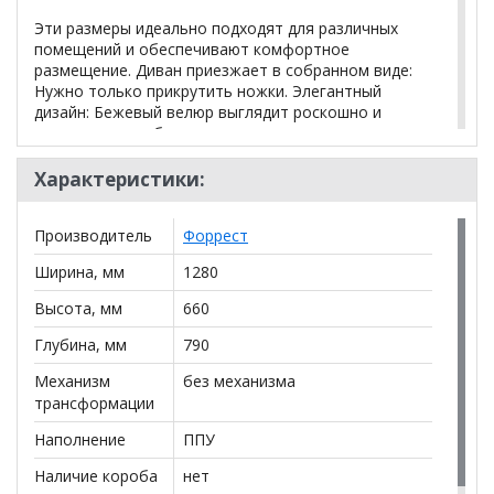
Эти размеры идеально подходят для различных
помещений и обеспечивают комфортное
размещение. Диван приезжает в собранном виде:
Нужно только прикрутить ножки. Элегантный
дизайн: Бежевый велюр выглядит роскошно и
современно, добавляя нотку класса и стиля в
любое пространство. Комфорт и удобство:
Подлокотники обеспечивают дополнительный
Характеристики:
комфорт, а глубина посадочного места в 60 см
позволяет расслабиться и насладиться моментом.
Производитель
Форрест
Прочные и стильные ножки: Металлические ножки
Ширина, мм
1280
высотой 21 см придают дивану устойчивость и
долговечность, а также современный вид. Два
Высота, мм
660
посадочных места: Диван рассчитан на двоих, что
делает его идеальным для деловых встреч или
Глубина, мм
790
совместного отдыха.
Механизм
без механизма
трансформации
Брус фанерный, фанера листовая, элластичные
ремни, ППУ , HollowSoft 200.
Наполнение
ППУ
Наличие короба
нет
*Дополнительную информацию о том, как купить