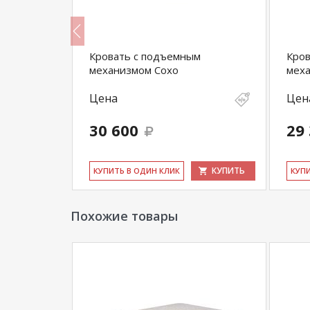
**Цены на официальном сайте
100диванов.
магазина
и могут отличаться от цен в розн
ая Фрейм
Кровать с подъемным
Кров
механизмом Сохо
меха
Цена
Цен
30 600
29
КУПИТЬ
КУПИТЬ
КУ­ПИТЬ В ОДИН КЛИК
КУ­П
Похожие товары