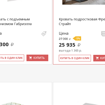
com
действительны только для интернет-
ичных магазинах-салонах сети!
ать с подъемным
Кровать подростковая Фр
низмом Габриэлла
Страйп
а
Цена
27 300
-5%
 300
25 935
выгода 1 365 р.
КУПИТЬ
ИТЬ В ОДИН КЛИК
КУ
КУ­ПИТЬ В ОДИН КЛИК