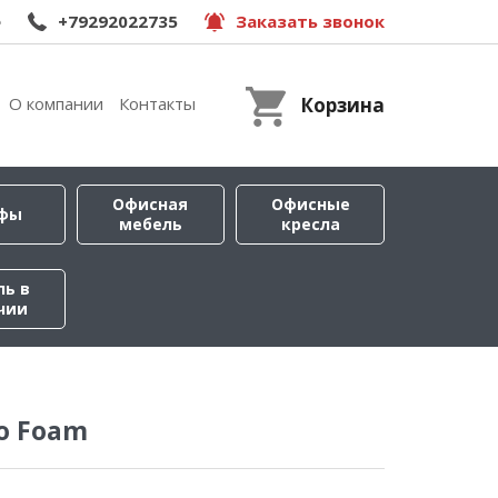
e
+79292022735
Заказать звонок
О компании
Контакты
Корзина
Офисная
Офисные
фы
мебель
кресла
ль в
чии
o Foam