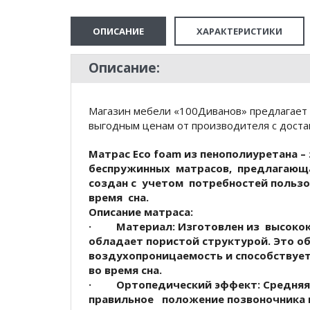
ОПИСАНИЕ
ХАРАКТЕРИСТИКИ
Описание:
Магазин мебели «100Диванов» предлагает 
выгодным ценам от производителя с доста
Матрас
Eco foam
из пенополиуретана –
беспружинных матрасов, предлагающа
создан с учетом потребностей польз
время сна.
Описание матраса:
·
Материал
: Изготовлен из высоко
обладает пористой структурой. Это о
воздухопроницаемость и способству
во время сна.
·
Ортопедический эффект
: Средня
правильное положение позвоночника в