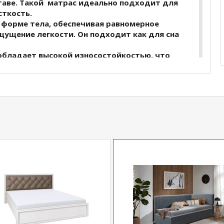
аве. Такой матрас идеально подходит для
ткость.
 форме тела, обеспечивая равномерное
щущение легкости. Он подходит как для сна
обладает высокой износостойкостью, что
аса, сохраняя его первоначальные
 лет.
 матрас легко транспортировать и
ым выбором для любого дома.
лиуретана станет отличным выбором длятех,
ение для сна, обеспечивая здоровый и
купить
Матрас Eco Foam
уточняйте у нашего