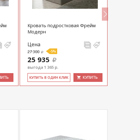
ейм
Кровать подростковая Фрейм
Кровать с
Модерн
основание
Цена
Цена
27 300
-5%
25 500
25 935
выгода 1 365 р.
ПИТЬ
КУПИТЬ
КУ­ПИТЬ В 
КУ­ПИТЬ В ОДИН КЛИК