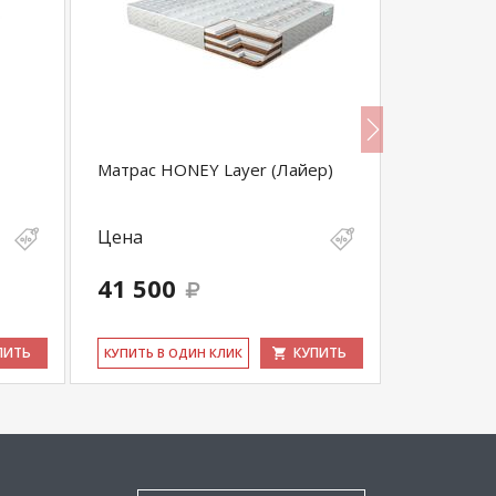
Матрас HONEY Layer (Лайер)
Матрас Ma
Цена
Цена
41 500
10 923
ПИТЬ
КУПИТЬ
КУ­ПИТЬ В ОДИН КЛИК
КУ­ПИТЬ В 