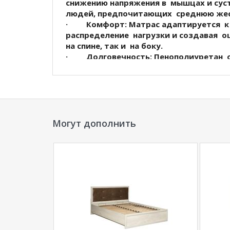
снижению напряжения в мышцах и суст
людей, предпочитающих среднюю жес
·
Комфорт
: Матрас адаптируется к
распределение нагрузки и создавая о
на спине, так и на боку.
·
Долговечность
: Пенополиуретан 
гарантирует долгий срок службы матр
характеристики на протяжении многих
·
Удобство
: Легкий и гибкий, этот
устанавливать, что делает его удобн
· Высота матраса 14см.
Могут дополнить
- Нагрузка 110 кг
Этот беспружинный матрас из пенопо
кто ищет доступное и комфортное реш
восстанавливающий отдых.
*Дополнительную информацию о том, как 
менеджера по телефону
+79292022735
.