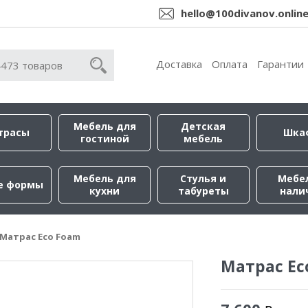
hello@100divanov.onlin
Доставка
Оплата
Гарантии
Мебель для
Детская
трасы
Шка
гостиной
мебель
Мебель для
Стулья и
Мебе
е формы
кухни
табуреты
нали
Матрас Eco Foam
Матрас Ec