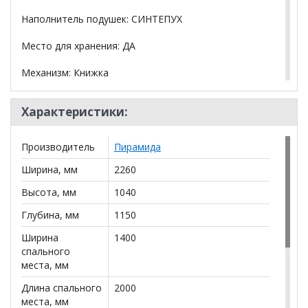
Наполнитель подушек: СИНТЕПУХ
Место для хранения: ДА
Механизм: Книжка
Размер (Ш*Г*В): 2260*1150*1040 мм
Характеристики:
Спальное место: 1400мм*2000 мм
Производитель
Пирамида
Дополнительные габаритные размеры (мм):
Ширина, мм
2260
Высота сиденья - 520 мм
Высота, мм
1040
Высота ножек - 130 мм
Высота подлокотника - 770 мм
Глубина, мм
1150
Ширина подлокотника - 130 мм
Ширина
1400
Глубина сиденья с подушками - 520 мм
спального
Глубина сиденья без подушек - 720 мм
места, мм
Длина спального
2000
*Дополнительную информацию о том, как купить
места, мм