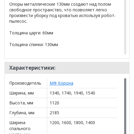
Опоры металлические 130мм создают над полом
свободное пространство, что позволяет легко
произвести уборку под кроватью используя робот-
пылесос.
Толщина царги: 60мм
Толщина спинки: 130мм
Высота царги: 310мм
Характеристики:
Углубление под матрас: 90мм
В комплекте: ортопедическое основание с
Производитель
МФ Корона
подъемным механизмом
Ширина, мм
1340, 1740, 1940, 1540
Дополнительно:
Настил ЛДСП большой или
малый. Глубина бельевого отдела 195мм, наличие
Высота, мм
1120
ручки для удобного поднятия настила
Глубина, мм
2185
Дополнительно
: деревянные ножки: белый,
Ширина
1200, 1600, 1800, 1400
дерево, венге
спального