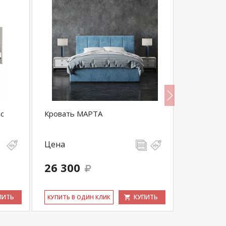
с
Кровать МАРТА
Кровать б
Экокожа
Цена
Цена
26 300
33 500
ПИТЬ
КУПИТЬ
КУ­ПИТЬ В ОДИН КЛИК
КУ­ПИТЬ В 