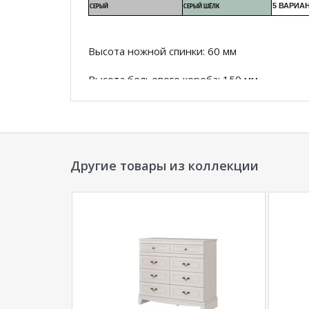
5 ВАРИА
СЕРЫЙ
СЕРЫЙ ШЁЛК
Высота ножной спинки: 60 мм
Высота бельевого короба: 150 мм
Материал опоры: массив сосны
Декор: Кант
Другие товары из коллекции
Вариант цвета опор: Дуб коньяк
Рекомендуемая высота матраса (мм)200
Расстояние от пола до царги (мм):25
Толщина изголовья (мм):70
Максимальная нагрузка на одно спальное ме
Высота царги (мм): 300