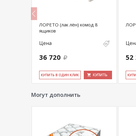
Расстояние от пола до царги (мм): 140
одъемным
ЛОРЕТО (лак лён) комод 8
ЛОРЕ
*Дополнительную информацию о том, как 
ящиков
нашего менеджера по телефону
+7929202273
Цена
Цен
**Цены на официальном сайте
100диванов.
магазина
и могут отличаться от цен в розн
36 720
52
КУПИТЬ
КУПИТЬ
КУ­ПИТЬ В ОДИН КЛИК
КУ­П
Могут дополнить