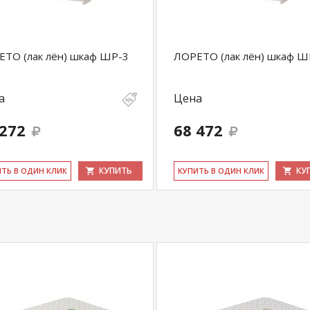
ТО (лак лён) шкаф ШР-3
ЛОРЕТО (лак лён) шкаф Ш
купить
Кровать Лорето с основанием
уточняйте у
5
.
а
Цена
com
действительны только для интернет-
ичных магазинах-салонах сети!
 272
68 472
КУПИТЬ
КУ
ИТЬ В ОДИН КЛИК
КУ­ПИТЬ В ОДИН КЛИК