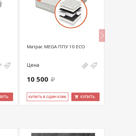
Матрас MEGA ППУ 10 ECO
Матрас HO
Цена
Цена
10 500
17 300
ПИТЬ
КУПИТЬ
КУ­ПИТЬ В ОДИН КЛИК
КУ­ПИТЬ В 