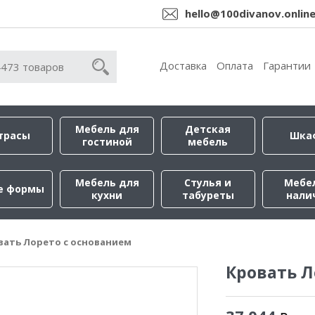
hello@100divanov.onlin
Доставка
Оплата
Гарантии
Мебель для
Детская
трасы
Шка
гостиной
мебель
Мебель для
Стулья и
Мебе
е формы
кухни
табуреты
нали
вать Лорето с основанием
Кровать Л