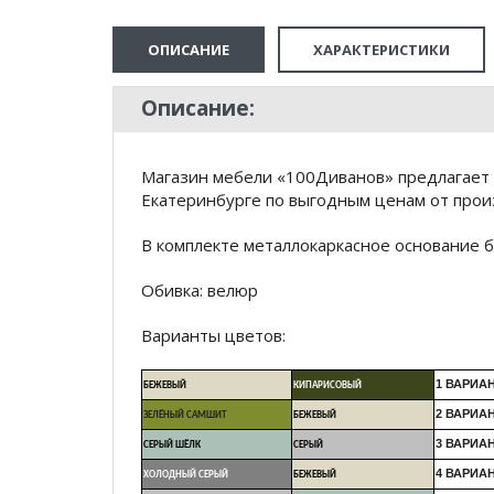
ОПИСАНИЕ
ХАРАКТЕРИСТИКИ
Описание:
Магазин мебели «100Диванов» предлагает 
Екатеринбурге по выгодным ценам от произ
В комплекте металлокаркасное основание 
Обивка: велюр
Варианты цветов:
1 ВАРИА
БЕЖЕВЫЙ
КИПАРИСОВЫЙ
2 ВАРИА
ЗЕЛЁНЫЙ САМШИТ
БЕЖЕВЫЙ
3 ВАРИА
СЕРЫЙ ШЁЛК
СЕРЫЙ
4 ВАРИА
ХОЛОДНЫЙ СЕРЫЙ
БЕЖЕВЫЙ