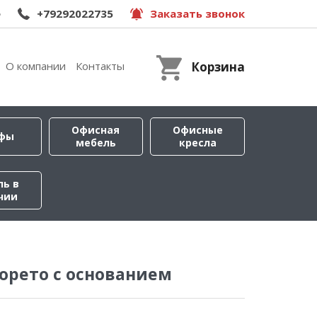
e
+79292022735
Заказать звонок
О компании
Контакты
Корзина
Офисная
Офисные
фы
мебель
кресла
ль в
чии
орето с основанием