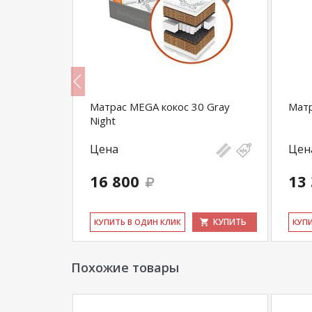
0
Матрас MEGA кокос 30 Gray
Матр
Night
Цена
Цен
16 800
13
КУПИТЬ
КУПИТЬ
КУ­ПИТЬ В ОДИН КЛИК
КУ­П
Похожие товары