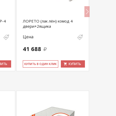
Р-4
ЛОРЕТО (лак лён) комод 4
ЛОРЕТО (л
двери+2ящика
ящиков
Цена
Цена
41 688
26 136
ПИТЬ
КУПИТЬ
КУ­ПИТЬ В ОДИН КЛИК
КУ­ПИТЬ В 