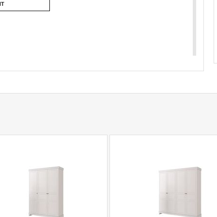
НТ
сто (кг):140