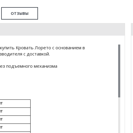
ОТЗЫВЫ
купить Кровать Лорето с основанием в
водителя с доставкой.
без подъемного механизма
НТ
НТ
НТ
НТ